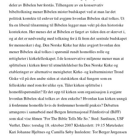
deler av Bibelen bør forstås. Tilhengere av en konservativ
bibeltolkning mener Bibelen mister budskapet ved at man lar det
politisk korrekte til enhver tid avgjøre hvordan Bibelen skal tolkes. Ut
fra en liberal tilnærming til Bibelen legger man vekt på den historiske
konteksten. Her menes det at Bibelen er farget av tiden den er skrevet i,
og at det er nødvendig med tolkning for å få frem det sentrale budskapet
for mennesker i dag. Den Norske Kirke har ikke avgjort hvordan den
mener Bibelen skal tolkes i spørsmål rundt homofiles rolle og
rettigheter i kirkefelleskapet. I de konservative miljøene mener man at
splittelsen i kirken fører til utmeldeldelser fra Den Norske Kirke og
etableringer av alternative menigheter. Kirke- og kulturminister Trond
Giske vil på den andre siden at statskirken skal fungere som en
felleskirke med rom for ulike syn. Tåler kirken splittelse i
homofilispørsmålet? Er det opp til kirken som organisasjon å avgjøre
hvordan Bibelen skal tolkes av den enkelte? Hvordan kan kirken unngå
å fordømme homofile hvis de fordømmer homofil praksis? Debatten
arrangeres i samarbeid med Bergen Internasjonal Filmfestival (BiFF)
som skal vise filmen "For The Bible Tells Me So." Sted: Sardinen, USF
Verftet. Dato: torsdag 18. oktober 2007 Klokkeslett: 19:15 Møteleder:
Kari Johanne Hjeltnes og Camilla Søby Innledere: Tor Berger Jørgensen