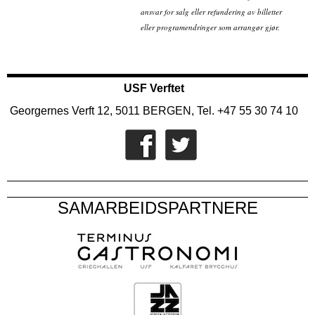
ansvar for salg eller refundering av billetter
eller programendringer som arrangør gjør.
USF Verftet
Georgernes Verft 12, 5011 BERGEN, Tel. +47 55 30 74 10
SAMARBEIDSPARTNERE