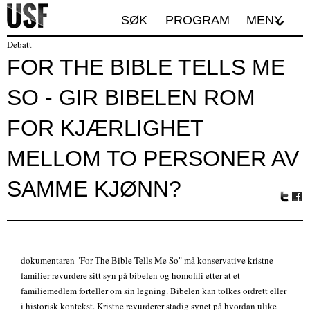
SØK
PROGRAM
MENY
Debatt
FOR THE BIBLE TELLS ME
SO - GIR BIBELEN ROM
FOR KJÆRLIGHET
MELLOM TO PERSONER AV
SAMME KJØNN?
Tw
Fa
itte
ceb
r
oo
k
dokumentaren "For The Bible Tells Me So" må konservative kristne
familier revurdere sitt syn på bibelen og homofili etter at et
familiemedlem forteller om sin legning. Bibelen kan tolkes ordrett eller
i historisk kontekst. Kristne revurderer stadig synet på hvordan ulike