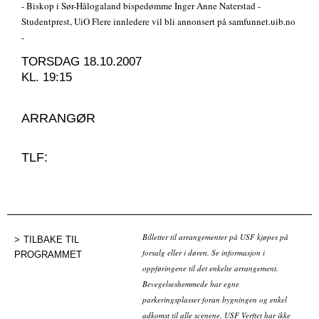
- Biskop i Sør-Hålogaland bispedømme Inger Anne Naterstad -
Studentprest, UiO Flere innledere vil bli annonsert på samfunnet.uib.no
-
TORSDAG 18.10.2007
KL. 19:15
ARRANGØR
TLF:
Billetter til arrangementer på USF kjøpes på
TILBAKE TIL
forsalg eller i døren. Se informasjon i
PROGRAMMET
oppføringene til det enkelte arrangement.
Bevegelseshemmede har egne
parkeringsplasser foran bygningen og enkel
adkomst til alle scenene. USF Verftet har ikke