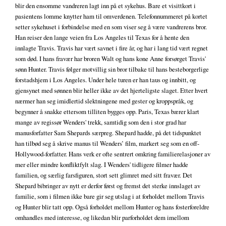
blir den ensomme vandreren lagt inn på et sykehus. Bare et visittkort i
pasientens lomme knytter ham til omverdenen. Telefonnummeret på kortet
setter sykehuset i forbindelse med en som viser seg å være vandrerens bror.
Han reiser den lange veien fra Los Angeles til Texas for å hente den
innlagte Travis. Travis har vært savnet i fire år, og har i lang tid vært regnet
som død. I hans fravær har broren Walt og hans kone Anne forsørget Travis'
sønn Hunter. Travis følger motvillig sin bror tilbake til hans besteborgerlige
forstadshjem i Los Angeles. Under hele turen er han taus og innbitt, og
gjensynet med sønnen blir heller ikke av det hjerteligste slaget. Etter hvert
nærmer han seg imidlertid slektningene med gester og kroppspråk, og
begynner å snakke ettersom tilliten bygges opp. Paris, Texas bærer klart
mange av regissør Wenders' trekk, samtidig som den i stor grad har
manusforfatter Sam Shepards særpreg. Shepard hadde, på det tidspunktet
han tilbød seg å skrive manus til Wenders’ film, markert seg som en off-
Hollywood-forfatter. Hans verk er ofte sentrert omkring familierelasjoner av
mer eller mindre konfliktfylt slag. I Wenders' tidligere filmer hadde
familien, og særlig farsfiguren, stort sett glimret med sitt fravær. Det
Shepard bibringer av nytt er derfor først og fremst det sterke innslaget av
familie, som i filmen ikke bare gir seg utslag i at forholdet mellom Travis
og Hunter blir tatt opp. Også forholdet mellom Hunter og hans fosterforeldre
omhandles med interesse, og likedan blir parforholdet dem imellom