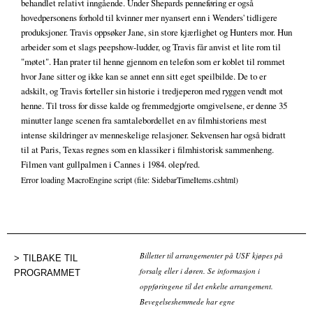
behandlet relativt inngående. Under Shepards penneføring er også
hovedpersonens forhold til kvinner mer nyansert enn i Wenders' tidligere
produksjoner. Travis oppsøker Jane, sin store kjærlighet og Hunters mor. Hun
arbeider som et slags peepshow-ludder, og Travis får anvist et lite rom til
"møtet". Han prater til henne gjennom en telefon som er koblet til rommet
hvor Jane sitter og ikke kan se annet enn sitt eget speilbilde. De to er
adskilt, og Travis forteller sin historie i tredjeperon med ryggen vendt mot
henne. Til tross for disse kalde og fremmedgjorte omgivelsene, er denne 35
minutter lange scenen fra samtalebordellet en av filmhistoriens mest
intense skildringer av menneskelige relasjoner. Sekvensen har også bidratt
til at Paris, Texas regnes som en klassiker i filmhistorisk sammenheng.
Filmen vant gullpalmen i Cannes i 1984. olep/red.
Error loading MacroEngine script (file: SidebarTimeItems.cshtml)
Billetter til arrangementer på USF kjøpes på
TILBAKE TIL
forsalg eller i døren. Se informasjon i
PROGRAMMET
oppføringene til det enkelte arrangement.
Bevegelseshemmede har egne