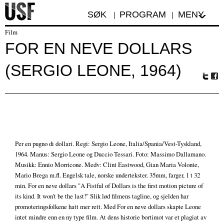
SØK
PROGRAM
MENY
Film
FOR EN NEVE DOLLARS
(SERGIO LEONE, 1964)
Tw
Fa
itte
ceb
r
oo
k
Per en pugno di dollari. Regi: Sergio Leone, Italia/Spania/Vest-Tyskland,
1964. Manus: Sergio Leone og Duccio Tessari. Foto: Massimo Dallamano.
Musikk: Ennio Morricone. Medv: Clint Eastwood, Gian Maria Volonte,
Mario Brega m.fl. Engelsk tale, norske undertekster. 35mm, farger, 1 t 32
min. For en neve dollars "A Fistful of Dollars is the first motion picture of
its kind. It won't be the last!" Slik lød filmens tagline, og sjelden har
promoteringsfolkene hatt mer rett. Med For en neve dollars skapte Leone
intet mindre enn en ny type film. At dens historie bortimot var et plagiat av