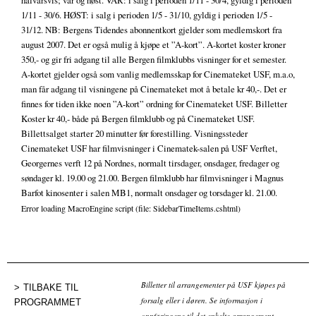
halvårsvis; vår og høst. VÅR: i salg i perioden 1/11 - 30/4, gyldig i perioden
1/11 - 30/6. HØST: i salg i perioden 1/5 - 31/10, gyldig i perioden 1/5 -
31/12. NB: Bergens Tidendes abonnentkort gjelder som medlemskort fra
august 2007. Det er også mulig å kjøpe et ”A-kort”. A-kortet koster kroner
350,- og gir fri adgang til alle Bergen filmklubbs visninger for et semester.
A-kortet gjelder også som vanlig medlemsskap for Cinemateket USF, m.a.o,
man får adgang til visningene på Cinemateket mot å betale kr 40,-. Det er
finnes for tiden ikke noen ”A-kort” ordning for Cinemateket USF. Billetter
Koster kr 40,- både på Bergen filmklubb og på Cinemateket USF.
Billettsalget starter 20 minutter før forestilling. Visningssteder
Cinemateket USF har filmvisninger i Cinematek-salen på USF Verftet,
Georgernes verft 12 på Nordnes, normalt tirsdager, onsdager, fredager og
søndager kl. 19.00 og 21.00. Bergen filmklubb har filmvisninger i Magnus
Barfot kinosenter i salen MB1, normalt onsdager og torsdager kl. 21.00.
Error loading MacroEngine script (file: SidebarTimeItems.cshtml)
Billetter til arrangementer på USF kjøpes på
TILBAKE TIL
forsalg eller i døren. Se informasjon i
PROGRAMMET
oppføringene til det enkelte arrangement.