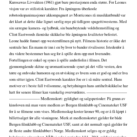
Kurosawas Livvakten (1961) gjør bare prestasjonen enda større. For Leones
visjon var av stilistisk karakter. Fra åpningens überkoole
robotoskopanimasjoner akkompagnert av Morricones rå musikkutbrudd var
det klart at dette ikke lignet særlig mye på tidligere spagettiwesterns. Med
sin særegne kamera- og lydbruk, sin banebrytende voldsfremstilling og
Clint Eastwoods ikoniske skikkelse ble åpningens kvaliteter befestet.
Leone hadde funnet opp westernfilmen på nytt. Filmens historie er ikke det
sentrale her. En mann rir inn i en by hvor to bander rivaliserer. Istedenfor å
dra videre bestemmer han seg for å spille dem opp mot hverandre.
Fortellingen er enkel og synes å spille andrefiolin i filmen. Det
gjennomgående skitne og uromantiserende synet på det ville vesten, den
tørre og ordsvake humoren og en utvisking av hvem som er god og ond er hva
som sitter igjen. Clint Eastwoods karakter Joe er i så måte sentral. Hans
motiver er i beste fall tvilsomme, og betydningen hans antiheltskikkelse har
hatt for senere filmer kan vanskelig overvurderes. ---------------------------------
------------------------- Medlemskort: gyldighet og salgsperioder: På grunn av
kinoloven må man være medlem av Bergen filmklubb og Cinemateket USF
for å se filmene som vises. Medlemsskap koster kroner 90,-og er å få kjøpt i
billettsalget før alle visningene. Merk at medlemskortet gjelder for både
Bergen filmklubb og Cinemateket USF, samt at det normalt også gjelder for
de fleste andre filmklubber i Norge. Medlemskort selges og er gyldig