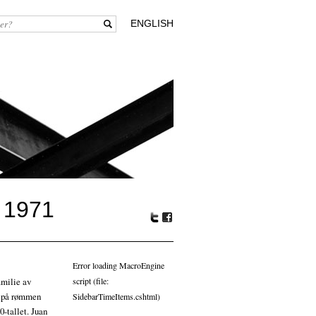
ENGLISH
 1971
Tw
Fa
itte
ceb
r
oo
Error loading MacroEngine
k
amilie av
script (file:
er på rømmen
SidebarTimeItems.cshtml)
0-tallet. Juan