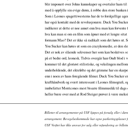
blir imponert over Johns kunnskaper og overtaler ham til 
med å oppfylle sin evige drøm, å robbe den store banken
Som i Leones spagettiwesterns har de to forskjellige agen
har også kontakt med de revolusjonære. Duck You Sucker,
indikerer at dette er noe annet enn hva man kan forvente
hva kan man si om en film som åpner med et lengre sitat 
formann Mao? Det er ikke så radikalt som det høres ut.
You Sucker kan høres ut som en crazykomedie, er den slet
Det er nok av slående sekvenser her som kan beskrives s
på et bedre ord, leonesk. Tidvis overgår han Ondt blod i v
kommer til det gloriøst stilistiske, og vekslingen mellom
underholdende, det ektefølte og det grimme har en skarpe
enn i noen av hans foregående filmer. Duck You Sucker er
krafthåndverk og svært interessant i Leones filmografi, o
innbefatter Morricones mest bisarre filmmusikk til dags d
heller bære over med at Rod Steiger prøver å være meks
Billetter til arrangementer på USF kjøpes på forsalg eller i dør
arrangement. Bevegelseshemmede har egne parkeringsplasser fo
USF Verftet har ikke ansvar for salg eller refundering av bille