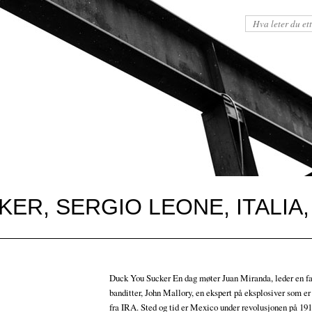
ER, SERGIO LEONE, ITALIA,
Duck You Sucker En dag møter Juan Miranda, leder en f
banditter, John Mallory, en ekspert på eksplosiver som 
fra IRA. Sted og tid er Mexico under revolusjonen på 191