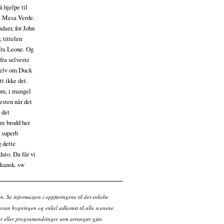
å hjelpe til
 i Mesa Verde.
daer, for John
 tittelen
 fra Leone. Og
fra selveste
 Selv om Duck
t ikke det.
om, i mangel
esten når det
 det
re brodd her
 superb
g dette
ato. Da får vi
ikansk. sw
en. Se informasjon i oppføringene til det enkelte
ran bygningen og enkel adkomst til alle scenene.
tter eller programendringer som arrangør gjør.