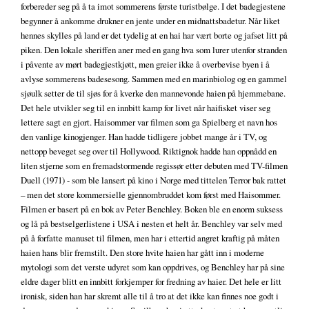
forbereder seg på å ta imot sommerens første turistbølge. I det badegjestene
begynner å ankomme drukner en jente under en midnattsbadetur. Når liket
hennes skylles på land er det tydelig at en hai har vært borte og jafset litt på
piken. Den lokale sheriffen aner med en gang hva som lurer utenfor stranden
i påvente av mørt badegjestkjøtt, men greier ikke å overbevise byen i å
avlyse sommerens badesesong. Sammen med en marinbiolog og en gammel
sjøulk setter de til sjøs for å kverke den mannevonde haien på hjemmebane.
Det hele utvikler seg til en innbitt kamp for livet når haifisket viser seg
lettere sagt en gjort. Haisommer var filmen som ga Spielberg et navn hos
den vanlige kinogjenger. Han hadde tidligere jobbet mange år i TV, og
nettopp beveget seg over til Hollywood. Riktignok hadde han oppnådd en
liten stjerne som en fremadstormende regissør etter debuten med TV-filmen
Duell (1971) - som ble lansert på kino i Norge med tittelen Terror bak rattet
– men det store kommersielle gjennombruddet kom først med Haisommer.
Filmen er basert på en bok av Peter Benchley. Boken ble en enorm suksess
og lå på bestselgerlistene i USA i nesten et helt år. Benchley var selv med
på å forfatte manuset til filmen, men har i ettertid angret kraftig på måten
haien hans blir fremstilt. Den store hvite haien har gått inn i moderne
mytologi som det verste udyret som kan oppdrives, og Benchley har på sine
eldre dager blitt en innbitt forkjemper for fredning av haier. Det hele er litt
ironisk, siden han har skremt alle til å tro at det ikke kan finnes noe godt i