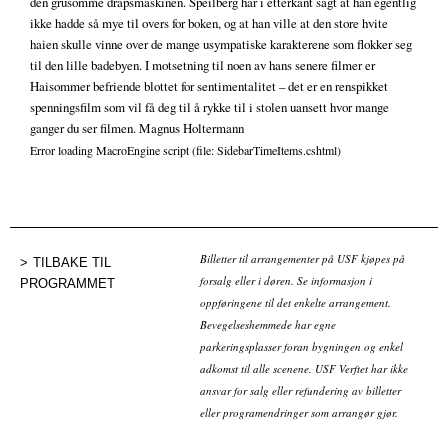
den grusomme drapsmaskinen. Speilberg har i etterkant sagt at han egentlig
ikke hadde så mye til overs for boken, og at han ville at den store hvite
haien skulle vinne over de mange usympatiske karakterene som flokker seg
til den lille badebyen. I motsetning til noen av hans senere filmer er
Haisommer befriende blottet for sentimentalitet – det er en renspikket
spenningsfilm som vil få deg til å rykke til i stolen uansett hvor mange
ganger du ser filmen. Magnus Holtermann
Error loading MacroEngine script (file: SidebarTimeItems.cshtml)
Billetter til arrangementer på USF kjøpes på
TILBAKE TIL
forsalg eller i døren. Se informasjon i
PROGRAMMET
oppføringene til det enkelte arrangement.
Bevegelseshemmede har egne
parkeringsplasser foran bygningen og enkel
adkomst til alle scenene. USF Verftet har ikke
ansvar for salg eller refundering av billetter
eller programendringer som arrangør gjør.