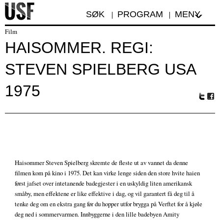
SØK
PROGRAM
MENY
Film
HAISOMMER. REGI:
STEVEN SPIELBERG USA
1975
Tw
Fa
itte
ceb
r
oo
k
Haisommer Steven Spielberg skremte de fleste ut av vannet da denne
filmen kom på kino i 1975. Det kan virke lenge siden den store hvite haien
først jafset over intetanende badegjester i en uskyldig liten amerikansk
småby, men effektene er like effektive i dag, og vil garantert få deg til å
tenke deg om en ekstra gang før du hopper utfor brygga på Verftet for å kjøle
deg ned i sommervarmen. Innbyggerne i den lille badebyen Amity