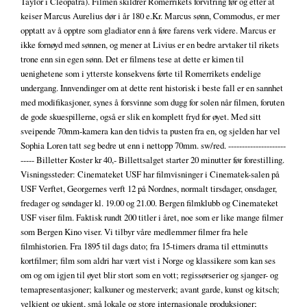
Taylor i Cleopatra). Filmen skildrer Romerrikets forvitring før og etter at
keiser Marcus Aurelius dør i år 180 e.Kr. Marcus sønn, Commodus, er mer
opptatt av å opptre som gladiator enn å føre farens verk videre. Marcus er
ikke fornøyd med sønnen, og mener at Livius er en bedre arvtaker til rikets
trone enn sin egen sønn. Det er filmens tese at dette er kimen til
uenighetene som i ytterste konsekvens førte til Romerrikets endelige
undergang. Innvendinger om at dette rent historisk i beste fall er en sannhet
med modifikasjoner, synes å forsvinne som dugg for solen når filmen, foruten
de gode skuespillerne, også er slik en komplett fryd for øyet. Med sitt
sveipende 70mm-kamera kan den tidvis ta pusten fra en, og sjelden har vel
Sophia Loren tatt seg bedre ut enn i nettopp 70mm. sw/red. ---------------------
----- Billetter Koster kr 40,- Billettsalget starter 20 minutter før forestilling.
Visningssteder: Cinemateket USF har filmvisninger i Cinematek-salen på
USF Verftet, Georgernes verft 12 på Nordnes, normalt tirsdager, onsdager,
fredager og søndager kl. 19.00 og 21.00. Bergen filmklubb og Cinemateket
USF viser film. Faktisk rundt 200 titler i året, noe som er like mange filmer
som Bergen Kino viser. Vi tilbyr våre medlemmer filmer fra hele
filmhistorien. Fra 1895 til dags dato; fra 15-timers drama til ettminutts
kortfilmer; film som aldri har vært vist i Norge og klassikere som kan ses
om og om igjen til øyet blir stort som en vott; regissørserier og sjanger- og
temapresentasjoner; kalkuner og mesterverk; avant garde, kunst og kitsch;
velkjent og ukjent, små lokale og store internasjonale produksjoner;