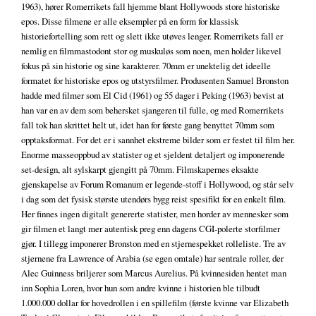
1963), hører Romerrikets fall hjemme blant Hollywoods store historiske
epos. Disse filmene er alle eksempler på en form for klassisk
historiefortelling som rett og slett ikke utøves lenger. Romerrikets fall er
nemlig en filmmastodont stor og muskuløs som noen, men holder likevel
fokus på sin historie og sine karakterer. 70mm er unektelig det ideelle
formatet for historiske epos og utstyrsfilmer. Produsenten Samuel Bronston
hadde med filmer som El Cid (1961) og 55 dager i Peking (1963) bevist at
han var en av dem som behersket sjangeren til fulle, og med Romerrikets
fall tok han skrittet helt ut, idet han for første gang benyttet 70mm som
opptaksformat. For det er i sannhet ekstreme bilder som er festet til film her.
Enorme masseoppbud av statister og et sjeldent detaljert og imponerende
set-design, alt sylskarpt gjengitt på 70mm. Filmskapernes eksakte
gjenskapelse av Forum Romanum er legende-stoff i Hollywood, og står selv
i dag som det fysisk største utendørs bygg reist spesifikt for en enkelt film.
Her finnes ingen digitalt genererte statister, men horder av mennesker som
gir filmen et langt mer autentisk preg enn dagens CGI-polerte storfilmer
gjør. I tillegg imponerer Bronston med en stjernespekket rolleliste. Tre av
stjernene fra Lawrence of Arabia (se egen omtale) har sentrale roller, der
Alec Guinness briljerer som Marcus Aurelius. På kvinnesiden hentet man
inn Sophia Loren, hvor hun som andre kvinne i historien ble tilbudt
1.000.000 dollar for hovedrollen i en spillefilm (første kvinne var Elizabeth