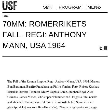
SØK
PROGRAM
MENY
Film
70MM: ROMERRIKETS
FALL. REGI: ANTHONY
MANN, USA 1964
Tw
Fa
itte
ceb
r
oo
k
The Fall of the Roman Empire. Regi: Anthony Mann, USA, 1964. Manus:
Ben Barzman, Basilio Franchina og Philip Yordan. Foto: Robert Krasker.
Musikk: Dimitri Tiomkin. Medv: Sophia Loren, Stephen Boyd, Alec
Guinnes, James Mason, Christopher Plummer m.fl. Engelsk tale, norske
undertekster. 70mm, farger, 3 t 7 min. Romerrikets fall Sammen med
gigantproduksjoner som Ben-Hur (1959), Cleopatra og Spartacus (begge