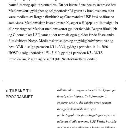
barnefilmer og splatterkomedier... Du bør kunne finne noe av interesse her.
Medlemskort: gyldighet og salgsperioder På grunn av kinoloven må man
være medlem av Bergen filmklubb og Cinemateket USF for å se filmene
som vises. Medlemsskap koster kroner 90,-og er å få kjøpt i billettsalget før
alle visningene. Merk at medlemskortet gjelder for både Bergen filmklubb
og Cinemateket USF, samt at det normalt også gjelder for de fleste andre
filmklubber i Norge. Medlemskort selges og er gyldig halvårsvis; vår og
høst. VÅR: i salg i perioden 1/11 - 30/4, gyldig i perioden 1/11 - 30/6.
HØST: i salg i perioden 1/5 - 31/10, gyldig i perioden 1/5 - 31/12.
Error loading MacroEngine script (file: SidebarTimeItems.cshtml)
Billetter til arrangementer på USF kjøpes på
TILBAKE TIL
forsalg eller i døren. Se informasjon i
PROGRAMMET
oppføringene til det enkelte arrangement.
Bevegelseshemmede har egne
parkeringsplasser foran bygningen og enkel
adkomst til alle scenene. USF Verftet har ikke
ansvar for salg eller refundering av billetter