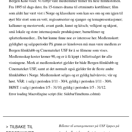
Bergen Kino viser. Vi tilbyr våre medlemmer filmer fra hele filmhistorien.
Fra 1895 til dags dato; fra 15-timers drama til ettminutts kortfilmer; film
som aldri har vært vist i Norge og klassikere som kan ses om og om igjen til
øyet blir stort som en vott; regissørserier og sjanger- og temapresentasjoner;
kalkuner og mesterverk; avant garde, kunst og kitsch; velkjent og ukjent,
små lokale og store internasjonale produksjoner; barnefilmer og
splatterkomedier... Du bør kunne finne noe av interesse her. Medlemskort:
gyldighet og salgsperioder På grunn av kinoloven må man være medlem av
Bergen filmklubb og Cinemateket USF for å se filmene som vises.
Medlemsskap koster kroner 90,-og er å få kjøpt i billettsalget før alle
visningene. Merk at medlemskortet gjelder for både Bergen filmklubb og
Cinemateket USF, samt at det normalt også gjelder for de fleste andre
filmklubber i Norge. Medlemskort selges og er gyldig halvårsvis; vår og
høst. VÅR: i salg i perioden 1/11 - 30/4, gyldig i perioden 1/11 - 30/6.
HØST: i salg i perioden 1/5 - 31/10, gyldig i perioden 1/5 - 31/12.
Error loading MacroEngine script (file: SidebarTimeItems.cshtml)
Billetter til arrangementer på USF kjøpes på
TILBAKE TIL