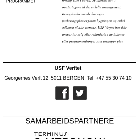
forsalg eller i døren. Se informasjon i
PROGRAMMET
oppføringene til det enkelte arrangement.
Bevegelseshemmede har egne
parkeringsplasser foran bygningen og enkel
adkomst til alle scenene. USF Verftet har ikke
ansvar for salg eller refundering av billetter
eller programendringer som arrangør gjør.
USF Verftet
Georgernes Verft 12, 5011 BERGEN, Tel. +47 55 30 74 10
SAMARBEIDSPARTNERE