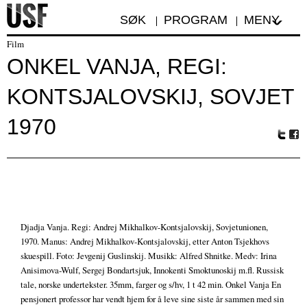
SØK
PROGRAM
MENY
Film
ONKEL VANJA, REGI:
KONTSJALOVSKIJ, SOVJET
1970
Tw
Fa
itte
ceb
r
oo
k
Djadja Vanja. Regi: Andrej Mikhalkov-Kontsjalovskij, Sovjetunionen,
1970. Manus: Andrej Mikhalkov-Kontsjalovskij, etter Anton Tsjekhovs
skuespill. Foto: Jevgenij Guslinskij. Musikk: Alfred Shnitke. Medv: Irina
Anisimova-Wulf, Sergej Bondartsjuk, Innokenti Smoktunoskij m.fl. Russisk
tale, norske undertekster. 35mm, farger og s/hv, 1 t 42 min. Onkel Vanja En
pensjonert professor har vendt hjem for å leve sine siste år sammen med sin