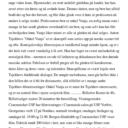
unge vakre kone. Hjemstedet, en stort nedslitt gårdshus på landet, har han
arvet etter sin første og nå avdøde kone. Dennes datter, mor og bror har alltid
bodd der og bor der fortsatt, og blir ikke glade over å høre at professoren nå
ønsker å selge stedet. Professorens bror er onkel Vanja, en ærlig mann som i
mange år har sendt gårdens overskudd til sin bror, og som selv kun har fått
en beskjeden lønn. Vanja liker minst av alle at gården nå skal selges. Anton
Tsjekhovs "Onkel Vanja" er et skuespill som settes opp på norske scener titt
og ofte. Kontsjalovskijs filmversjon er imidlertid langt mindre kjent, og er i
det hele tatt svært vanskelig å få sett. Han har laget en svært melankolsk og
nostalgisk film – nærmest en ode til latheten og dekadansen hos den døende
russiske adelen. Følelsen av forfall preger alt fra gården til karakterene,
deres klær og deres være- og talemåter. Skuespillerne er svært lojale mot
Tsjekhovs fintfølende dialoger. De unngår melodrama, men går heller ikke i
den fellen det er å bli for distanserte, slik tilfellet er i mange andre
Tsjekhov-filmatiseringer. Onkel Vanja er et must for Tsjekhov-interesserte,
og er en sentral film i nyere sovjetisk film. ............ Billetter Koster kr 40,-
Billettsalget starter 20 minutter før forestilling. Visningssteder:
Cinemateket USF har filmvisninger i Cinematek-salen på USF Verftet,
Georgernes verft 12 på Nordnes, normalt tirsdager, onsdager, fredager og
søndager kl. 19.00 og 21.00. Bergen filmklubb og Cinemateket USF viser
film. Faktisk rundt 200 titler i året, noe som er like mange filmer som