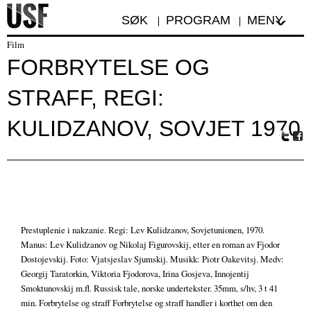
SØK
PROGRAM
MENY
Film
FORBRYTELSE OG
STRAFF, REGI:
KULIDZANOV, SOVJET 1970
Tw
Fa
itte
ceb
r
oo
k
Prestuplenie i nakzanie. Regi: Lev Kulidzanov, Sovjetunionen, 1970.
Manus: Lev Kulidzanov og Nikolaj Figurovskij, etter en roman av Fjodor
Dostojevskij. Foto: Vjatsjeslav Sjumskij. Musikk: Piotr Oakevitsj. Medv:
Georgij Taratorkin, Viktoria Fjodorova, Irina Gosjeva, Innojentij
Smoktunovskij m.fl. Russisk tale, norske undertekster. 35mm, s/hv, 3 t 41
min. Forbrytelse og straff Forbrytelse og straff handler i korthet om den