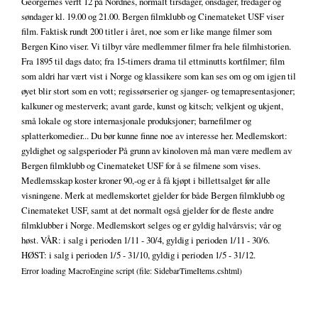
Georgernes verft 12 på Nordnes, normalt tirsdager, onsdager, fredager og
søndager kl. 19.00 og 21.00. Bergen filmklubb og Cinemateket USF viser
film. Faktisk rundt 200 titler i året, noe som er like mange filmer som
Bergen Kino viser. Vi tilbyr våre medlemmer filmer fra hele filmhistorien.
Fra 1895 til dags dato; fra 15-timers drama til ettminutts kortfilmer; film
som aldri har vært vist i Norge og klassikere som kan ses om og om igjen til
øyet blir stort som en vott; regissørserier og sjanger- og temapresentasjoner;
kalkuner og mesterverk; avant garde, kunst og kitsch; velkjent og ukjent,
små lokale og store internasjonale produksjoner; barnefilmer og
splatterkomedier... Du bør kunne finne noe av interesse her. Medlemskort:
gyldighet og salgsperioder På grunn av kinoloven må man være medlem av
Bergen filmklubb og Cinemateket USF for å se filmene som vises.
Medlemsskap koster kroner 90,-og er å få kjøpt i billettsalget før alle
visningene. Merk at medlemskortet gjelder for både Bergen filmklubb og
Cinemateket USF, samt at det normalt også gjelder for de fleste andre
filmklubber i Norge. Medlemskort selges og er gyldig halvårsvis; vår og
høst. VÅR: i salg i perioden 1/11 - 30/4, gyldig i perioden 1/11 - 30/6.
HØST: i salg i perioden 1/5 - 31/10, gyldig i perioden 1/5 - 31/12.
Error loading MacroEngine script (file: SidebarTimeItems.cshtml)