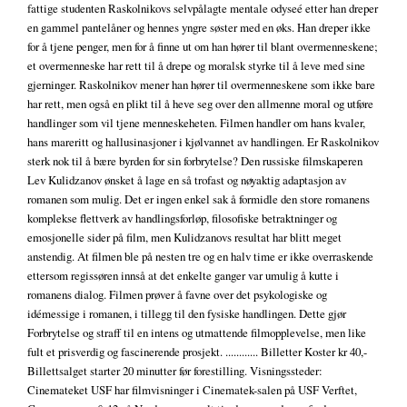
fattige studenten Raskolnikovs selvpålagte mentale odyseé etter han dreper
en gammel pantelåner og hennes yngre søster med en øks. Han dreper ikke
for å tjene penger, men for å finne ut om han hører til blant overmenneskene;
et overmenneske har rett til å drepe og moralsk styrke til å leve med sine
gjerninger. Raskolnikov mener han hører til overmenneskene som ikke bare
har rett, men også en plikt til å heve seg over den allmenne moral og utføre
handlinger som vil tjene menneskeheten. Filmen handler om hans kvaler,
hans mareritt og hallusinasjoner i kjølvannet av handlingen. Er Raskolnikov
sterk nok til å bære byrden for sin forbrytelse? Den russiske filmskaperen
Lev Kulidzanov ønsket å lage en så trofast og nøyaktig adaptasjon av
romanen som mulig. Det er ingen enkel sak å formidle den store romanens
komplekse flettverk av handlingsforløp, filosofiske betraktninger og
emosjonelle sider på film, men Kulidzanovs resultat har blitt meget
anstendig. At filmen ble på nesten tre og en halv time er ikke overraskende
ettersom regissøren innså at det enkelte ganger var umulig å kutte i
romanens dialog. Filmen prøver å favne over det psykologiske og
idémessige i romanen, i tillegg til den fysiske handlingen. Dette gjør
Forbrytelse og straff til en intens og utmattende filmopplevelse, men like
fult et prisverdig og fascinerende prosjekt. ............ Billetter Koster kr 40,-
Billettsalget starter 20 minutter før forestilling. Visningssteder:
Cinemateket USF har filmvisninger i Cinematek-salen på USF Verftet,