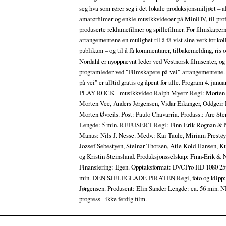
seg hva som rører seg i det lokale produksjonsmiljøet – al
amatørfilmer og enkle musikkvideoer på MiniDV, til pro
produserte reklamefilmer og spillefilmer. For filmskapern
arrangementene en mulighet til å få vist sine verk for ko
publikum – og til å få kommentarer, tilbakemelding, ris o
Nordahl er nyoppnevnt leder ved Vestnorsk filmsenter, og
programleder ved "Filmskapere på vei"-arrangementene.
på vei" er alltid gratis og åpent for alle. Program 4. jan
PLAY ROCK - musikkvideo Ralph Myerz Regi: Morten 
Morten Vee, Anders Jørgensen, Vidar Eikanger, Oddgeir
Morten Øvreås. Post: Paulo Chavarria. Prodass.: Are Ste
Lengde: 5 min. REFUSERT Regi: Finn-Erik Rognan & Ni
Manus: Nils J. Nesse. Medv.: Kai Taule, Miriam Prestøy
Jozsef Sebestyen, Steinar Thorsen, Atle Kold Hansen, K
og Kristin Steinsland. Produksjonsselskap: Finn-Erik & N
Finansiering: Egen. Opptaksformat: DVCPro HD 1080 25
min. DEN SJELEGLADE PIRATEN Regi, foto og klipp:
Jørgensen. Produsent: Elin Sander Lengde: ca. 56 min. 
progress - ikke ferdig film.