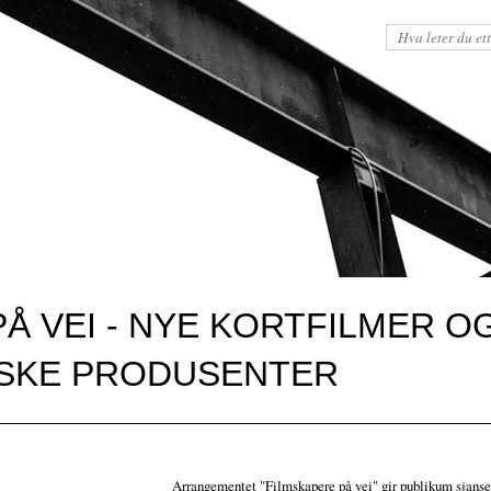
PÅ VEI - NYE KORTFILMER 
DSKE PRODUSENTER
Arrangementet "Filmskapere på vei" gir publikum sjansen