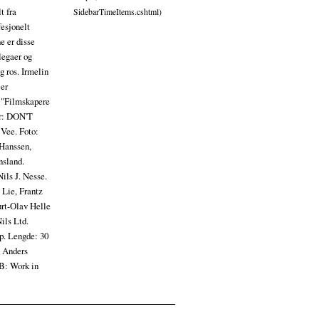
t fra
SidebarTimeItems.cshtml)
fesjonelt
e er disse
llegaer og
g ros. Irmelin
 er
 "Filmskapere
uar: DON'T
Vee. Foto:
 Hanssen,
nsland.
ls J. Nesse.
 Lie, Frantz
urt-Olav Helle
ils Ltd.
p. Lengde: 30
 Anders
NB: Work in