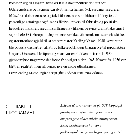
kommer seg til Ungarn, forsøker hun å dokumentere det hun ser.
Ødeleggelsene og løgnene går dypt inn på henne. Nok en gang integrerer
Mészáros dokumentære opptak i filmen, noe som bidrar til å knytte Julis
personlige erfaringer og filmens fiktive univers til faktiske og politiske
hendelser. Parallelt med innspillingen av filmen, begynte dramatiske ting å
skje i hele Øst-Europa. I Ungarn førte svekket økonomi, massearbeidsløshet
og stor utenlandsgjeld til at statsminister Kádár gikk av i 1988. Året etter
ble opposisjonspartier tillatt og folkerepublikken Ungarn ble til republikken
Ungarn. Grensene ble åpnet og snart var østblokken historie. I 1990
gjennomførte ungarerne det første frie valget siden 1945. Kravet fra 1956 var
blitt en realitet, men nå ventet nye og andre utfordringer.
Error loading MacroEngine script (file: SidebarTimeItems.cshtml)
Billetter til arrangementer på USF kjøpes på
TILBAKE TIL
forsalg eller i døren. Se informasjon i
PROGRAMMET
oppføringene til det enkelte arrangement.
Bevegelseshemmede har egne
parkeringsplasser foran bygningen og enkel