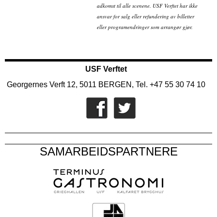
adkomst til alle scenene. USF Verftet har ikke
ansvar for salg eller refundering av billetter
eller programendringer som arrangør gjør.
USF Verftet
Georgernes Verft 12, 5011 BERGEN, Tel. +47 55 30 74 10
SAMARBEIDSPARTNERE