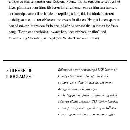
er ikke de eneste kunstartene Kokken, tyven… tar for seg, den retter også et
fokus på filmen som film. Elskeren forteller konen om en film han har sett
der hovedpersonen ikke hadde en replikk på lang tid. Da filmkarakteren
endelig sa noe, mistet elskeren interessen for filmen. Hvorpå konen spør om
han nå mister interessen for henne, nå når de har snakket sammen for første
gang. "Dette er annerledes," svarer han, "det var bare en film". red.
Error loading MacroEngine script (file: SidebarTimeItems.cshtml)
Billetter til arrangementer på USF kjøpes på
TILBAKE TIL
forsalg eller i døren. Se informasjon i
PROGRAMMET
oppføringene til det enkelte arrangement.
Bevegelseshemmede har egne
parkeringsplasser foran bygningen og enkel
adkomst til alle scenene. USF Verftet har ikke
ansvar for salg eller refundering av billetter
eller programendringer som arrangør gjør.