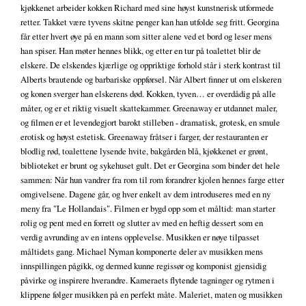
kjøkkenet arbeider kokken Richard med sine høyst kunstnerisk utformede
retter. Takket være tyvens skitne penger kan han utfolde seg fritt. Georgina
får etter hvert øye på en mann som sitter alene ved et bord og leser mens
han spiser. Han møter hennes blikk, og etter en tur på toalettet blir de
elskere. De elskendes kjærlige og oppriktige forhold står i sterk kontrast til
Alberts brautende og barbariske oppførsel. Når Albert finner ut om elskeren
og konen sverger han elskerens død. Kokken, tyven… er overdådig på alle
måter, og er et riktig visuelt skattekammer. Greenaway er utdannet maler,
og filmen er et levendegjort barokt stilleben - dramatisk, grotesk, en smule
erotisk og høyst estetisk. Greenaway fråtser i farger, der restauranten er
blodlig rød, toalettene lysende hvite, bakgården blå, kjøkkenet er grønt,
biblioteket er brunt og sykehuset gult. Det er Georgina som binder det hele
sammen: Når hun vandrer fra rom til rom forandrer kjolen hennes farge etter
omgivelsene. Dagene går, og hver enkelt av dem introduseres med en ny
meny fra "Le Hollandais". Filmen er bygd opp som et måltid: man starter
rolig og pent med en forrett og slutter av med en heftig dessert som en
verdig avrunding av en intens opplevelse. Musikken er nøye tilpasset
måltidets gang. Michael Nyman komponerte deler av musikken mens
innspillingen pågikk, og dermed kunne regissør og komponist gjensidig
påvirke og inspirere hverandre. Kameraets flytende tagninger og rytmen i
klippene følger musikken på en perfekt måte. Maleriet, maten og musikken