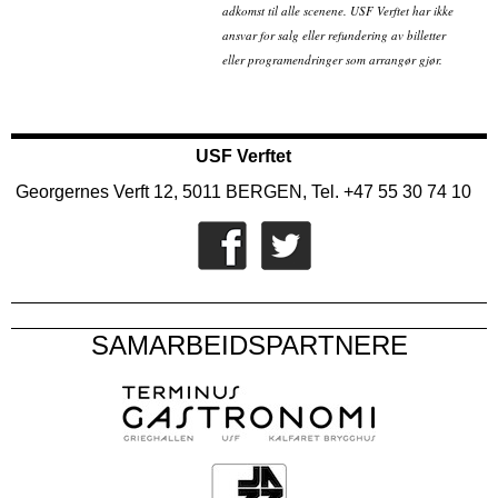
adkomst til alle scenene. USF Verftet har ikke
ansvar for salg eller refundering av billetter
eller programendringer som arrangør gjør.
USF Verftet
Georgernes Verft 12, 5011 BERGEN, Tel. +47 55 30 74 10
SAMARBEIDSPARTNERE