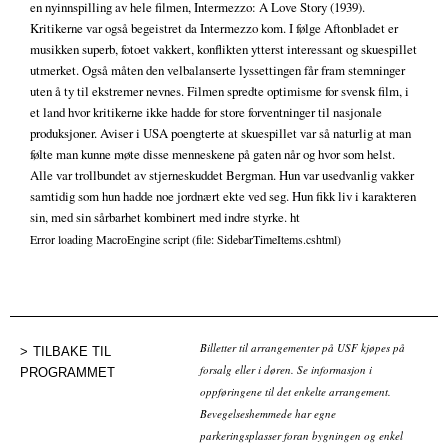
en nyinnspilling av hele filmen, Intermezzo: A Love Story (1939).
Kritikerne var også begeistret da Intermezzo kom. I følge Aftonbladet er
musikken superb, fotoet vakkert, konflikten ytterst interessant og skuespillet
utmerket. Også måten den velbalanserte lyssettingen får fram stemninger
uten å ty til ekstremer nevnes. Filmen spredte optimisme for svensk film, i
et land hvor kritikerne ikke hadde for store forventninger til nasjonale
produksjoner. Aviser i USA poengterte at skuespillet var så naturlig at man
følte man kunne møte disse menneskene på gaten når og hvor som helst.
Alle var trollbundet av stjerneskuddet Bergman. Hun var usedvanlig vakker
samtidig som hun hadde noe jordnært ekte ved seg. Hun fikk liv i karakteren
sin, med sin sårbarhet kombinert med indre styrke. ht
Error loading MacroEngine script (file: SidebarTimeItems.cshtml)
Billetter til arrangementer på USF kjøpes på
TILBAKE TIL
forsalg eller i døren. Se informasjon i
PROGRAMMET
oppføringene til det enkelte arrangement.
Bevegelseshemmede har egne
parkeringsplasser foran bygningen og enkel