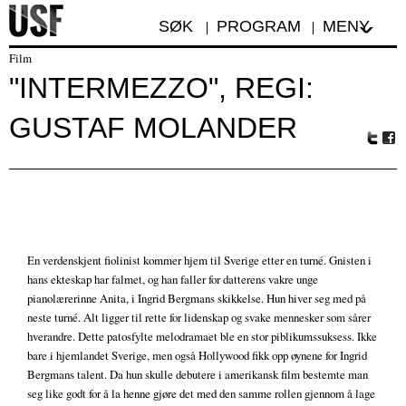
SØK
PROGRAM
MENY
Film
"INTERMEZZO", REGI:
GUSTAF MOLANDER
Tw
Fa
itte
ceb
r
oo
k
En verdenskjent fiolinist kommer hjem til Sverige etter en turné. Gnisten i
hans ekteskap har falmet, og han faller for datterens vakre unge
pianolærerinne Anita, i Ingrid Bergmans skikkelse. Hun hiver seg med på
neste turné. Alt ligger til rette for lidenskap og svake mennesker som sårer
hverandre. Dette patosfylte melodramaet ble en stor piblikumssuksess. Ikke
bare i hjemlandet Sverige, men også Hollywood fikk opp øynene for Ingrid
Bergmans talent. Da hun skulle debutere i amerikansk film bestemte man
seg like godt for å la henne gjøre det med den samme rollen gjennom å lage