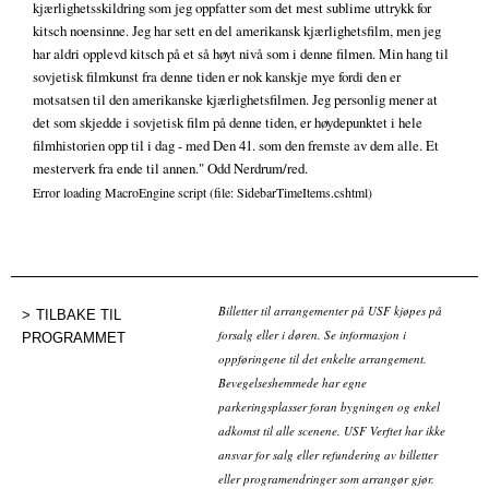
kjærlighetsskildring som jeg oppfatter som det mest sublime uttrykk for
kitsch noensinne. Jeg har sett en del amerikansk kjærlighetsfilm, men jeg
har aldri opplevd kitsch på et så høyt nivå som i denne filmen. Min hang til
sovjetisk filmkunst fra denne tiden er nok kanskje mye fordi den er
motsatsen til den amerikanske kjærlighetsfilmen. Jeg personlig mener at
det som skjedde i sovjetisk film på denne tiden, er høydepunktet i hele
filmhistorien opp til i dag - med Den 41. som den fremste av dem alle. Et
mesterverk fra ende til annen." Odd Nerdrum/red.
Error loading MacroEngine script (file: SidebarTimeItems.cshtml)
Billetter til arrangementer på USF kjøpes på
TILBAKE TIL
forsalg eller i døren. Se informasjon i
PROGRAMMET
oppføringene til det enkelte arrangement.
Bevegelseshemmede har egne
parkeringsplasser foran bygningen og enkel
adkomst til alle scenene. USF Verftet har ikke
ansvar for salg eller refundering av billetter
eller programendringer som arrangør gjør.