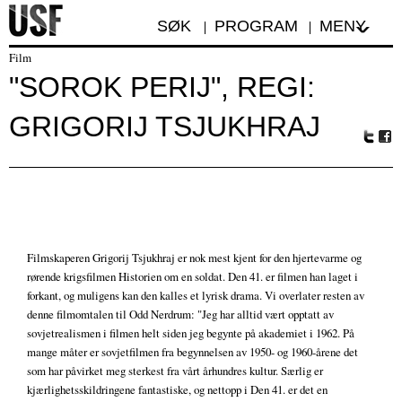
SØK
PROGRAM
MENY
Film
"SOROK PERIJ", REGI:
GRIGORIJ TSJUKHRAJ
Tw
Fa
itte
ceb
r
oo
k
Filmskaperen Grigorij Tsjukhraj er nok mest kjent for den hjertevarme og
rørende krigsfilmen Historien om en soldat. Den 41. er filmen han laget i
forkant, og muligens kan den kalles et lyrisk drama. Vi overlater resten av
denne filmomtalen til Odd Nerdrum: "Jeg har alltid vært opptatt av
sovjetrealismen i filmen helt siden jeg begynte på akademiet i 1962. På
mange måter er sovjetfilmen fra begynnelsen av 1950- og 1960-årene det
som har påvirket meg sterkest fra vårt århundres kultur. Særlig er
kjærlighetsskildringene fantastiske, og nettopp i Den 41. er det en