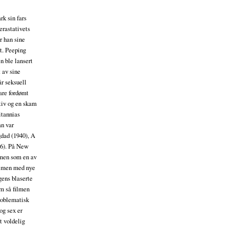
e
rk sin fars
erastativets
r han sine
et. Peeping
n ble lansert
t av sine
år seksuell
bare fordømt
ktiv og en skam
ritannias
an var
gdad (1940), A
46). På New
lmen som en av
filmen med nye
gens blaserte
m så filmen
problematisk
og sex er
et voldelig