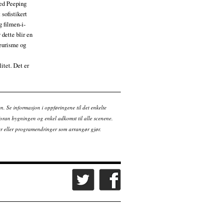
ved Peeping
sofistikert
 filmen-i-
 dette blir en
yeurisme og
itet. Det er
en. Se informasjon i oppføringene til det enkelte
ran bygningen og enkel adkomst til alle scenene.
tter eller programendringer som arrangør gjør.