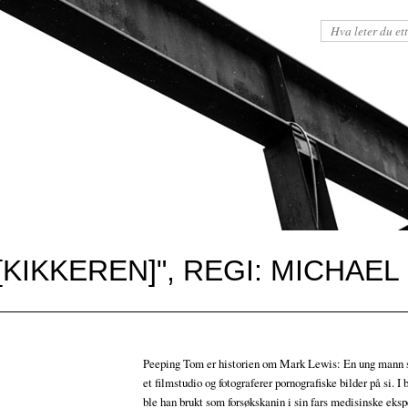
[KIKKEREN]", REGI: MICHAE
Peeping Tom er historien om Mark Lewis: En ung mann 
et filmstudio og fotograferer pornografiske bilder på si.
ble han brukt som forsøkskanin i sin fars medisinske eks