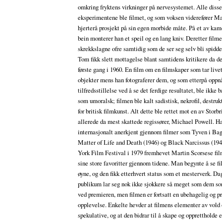
omkring fryktens virkninger på nervesystemet. Alle diss
eksperimentene ble filmet, og som voksen viderefører Ma
hjerterå prosjekt på sin egen morbide måte. På et av kam
bein monterer han et speil og en lang kniv. Deretter filme
skrekkslagne ofre samtidig som de ser seg selv bli spidd
Tom fikk slett mottagelse blant samtidens kritikere da de
første gang i 1960. En film om en filmskaper som tar live
objekter mens han fotograferer dem, og som etterpå oppn
tilfredsstillelse ved å se det ferdige resultatet, ble ikke 
som umoralsk; filmen ble kalt sadistisk, nekrofil, destru
for britisk filmkunst. Alt dette ble rettet mot en av Storb
allerede da mest skattede regissører, Michael Powell. H
internasjonalt anerkjent gjennom filmer som Tyven i Ba
Matter of Life and Death (1946) og Black Narcissus (19
York Film Festival i 1979 fremhevet Martin Scorsese fi
sine store favoritter gjennom tidene. Man begynte å se 
øyne, og den fikk etterhvert status som et mesterverk. Da
publikum lar seg nok ikke sjokkere så meget som dem so
ved premieren, men filmen er fortsatt en ubehagelig og 
opplevelse. Enkelte hevder at filmens elementer av vold 
spekulative, og at den bidrar til å skape og opprettholde 