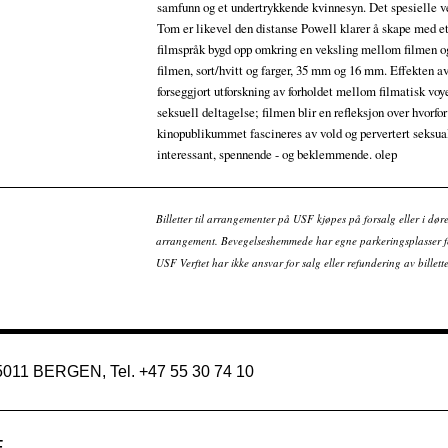
samfunn og et undertrykkende kvinnesyn. Det spesielle 
Tom er likevel den distanse Powell klarer å skape med et 
filmspråk bygd opp omkring en veksling mellom filmen og
filmen, sort/hvitt og farger, 35 mm og 16 mm. Effekten av
forseggjort utforskning av forholdet mellom filmatisk vo
seksuell deltagelse; filmen blir en refleksjon over hvorfor
kinopublikummet fascineres av vold og pervertert seksual
interessant, spennende - og beklemmende. olep
Billetter til arrangementer på USF kjøpes på forsalg eller i dør
arrangement. Bevegelseshemmede har egne parkeringsplasser fo
USF Verftet har ikke ansvar for salg eller refundering av bille
 5011 BERGEN, Tel. +47 55 30 74 10
E