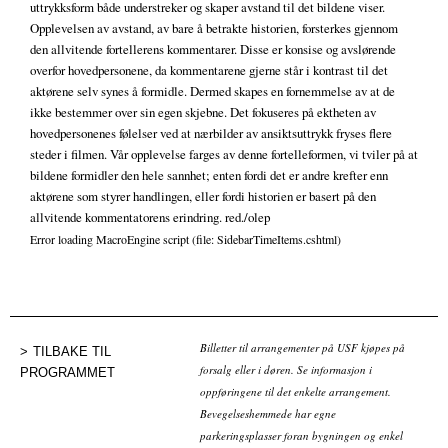
uttrykksform både understreker og skaper avstand til det bildene viser.
Opplevelsen av avstand, av bare å betrakte historien, forsterkes gjennom
den allvitende fortellerens kommentarer. Disse er konsise og avslørende
overfor hovedpersonene, da kommentarene gjerne står i kontrast til det
aktørene selv synes å formidle. Dermed skapes en fornemmelse av at de
ikke bestemmer over sin egen skjebne. Det fokuseres på ektheten av
hovedpersonenes følelser ved at nærbilder av ansiktsuttrykk fryses flere
steder i filmen. Vår opplevelse farges av denne fortelleformen, vi tviler på at
bildene formidler den hele sannhet; enten fordi det er andre krefter enn
aktørene som styrer handlingen, eller fordi historien er basert på den
allvitende kommentatorens erindring. red./olep
Error loading MacroEngine script (file: SidebarTimeItems.cshtml)
Billetter til arrangementer på USF kjøpes på
TILBAKE TIL
forsalg eller i døren. Se informasjon i
PROGRAMMET
oppføringene til det enkelte arrangement.
Bevegelseshemmede har egne
parkeringsplasser foran bygningen og enkel