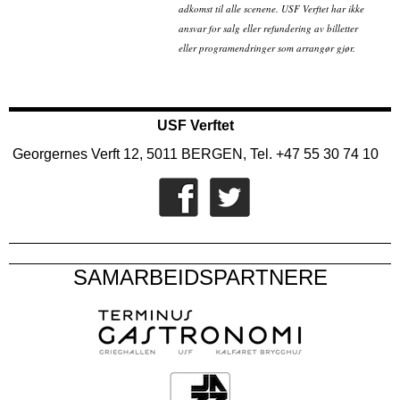
adkomst til alle scenene. USF Verftet har ikke
ansvar for salg eller refundering av billetter
eller programendringer som arrangør gjør.
USF Verftet
Georgernes Verft 12, 5011 BERGEN, Tel. +47 55 30 74 10
SAMARBEIDSPARTNERE