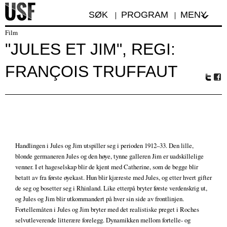
SØK
PROGRAM
MENY
Film
"JULES ET JIM", REGI:
FRANÇOIS TRUFFAUT
Tw
Fa
itte
ceb
r
oo
k
Handlingen i Jules og Jim utspiller seg i perioden 1912–33. Den lille,
blonde germaneren Jules og den høye, tynne galleren Jim er uadskillelige
venner. I et hageselskap blir de kjent med Catherine, som de begge blir
betatt av fra første øyekast. Hun blir kjæreste med Jules, og etter hvert gifter
de seg og bosetter seg i Rhinland. Like etterpå bryter første verdenskrig ut,
og Jules og Jim blir utkommandert på hver sin side av frontlinjen.
Fortellemåten i Jules og Jim bryter med det realistiske preget i Roches
selvutleverende litterære forelegg. Dynamikken mellom fortelle- og