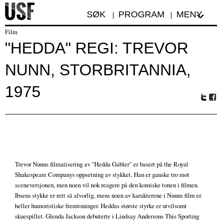
SØK
PROGRAM
MENY
Film
"HEDDA" REGI: TREVOR
NUNN, STORBRITANNIA,
1975
Tw
Fa
itte
ceb
r
oo
k
Trevor Nunns filmatisering av "Hedda Gabler" er basert på the Royal
Shakespeare Companys oppsetning av stykket. Han er ganske tro mot
sceneversjonen, men noen vil nok reagere på den komiske tonen i filmen.
Ibsens stykke er rett så alvorlig, mens noen av karakterene i Nunns film er
heller humoristiske fremtoninger. Heddas største styrke er utvilsomt
skuespillet. Glenda Jackson debuterte i Lindsay Andersons This Sporting