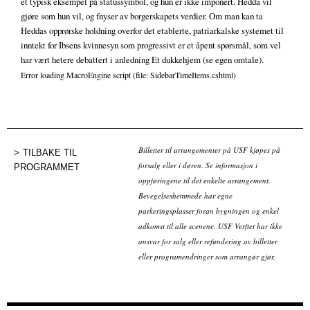
et typisk eksempel på statussymbol, og hun er ikke imponert. Hedda vil
gjøre som hun vil, og fnyser av borgerskapets verdier. Om man kan ta
Heddas opprørske holdning overfor det etablerte, patriarkalske systemet til
inntekt for Ibsens kvinnesyn som progressivt er et åpent spørsmål, som vel
har vært hetere debattert i anledning Et dukkehjem (se egen omtale).
Error loading MacroEngine script (file: SidebarTimeItems.cshtml)
Billetter til arrangementer på USF kjøpes på
TILBAKE TIL
forsalg eller i døren. Se informasjon i
PROGRAMMET
oppføringene til det enkelte arrangement.
Bevegelseshemmede har egne
parkeringsplasser foran bygningen og enkel
adkomst til alle scenene. USF Verftet har ikke
ansvar for salg eller refundering av billetter
eller programendringer som arrangør gjør.