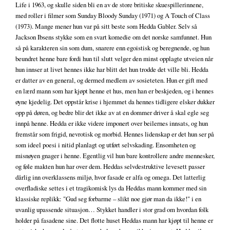
Life i 1963, og skulle siden bli en av de store britiske skuespillerinnene,
med roller i filmer som Sunday Bloody Sunday (1971) og A Touch of Class
(1973). Mange mener hun var på sitt beste som Hedda Gabler. Selv så
Jackson Ibsens stykke som en svart komedie om det norske samfunnet. Hun
så på karakteren sin som dum, snarere enn egoistisk og beregnende, og hun
beundret henne bare fordi hun til slutt velger den minst opplagte utveien når
hun innser at livet hennes ikke har blitt det hun trodde det ville bli. Hedda
er datter av en general, og dermed medlem av sosieteten. Hun er gift med
en lærd mann som har kjøpt henne et hus, men han er beskjeden, og i hennes
øyne kjedelig. Det oppstår krise i hjemmet da hennes tidligere elsker dukker
opp på døren, og bedre blir det ikke av at en dommer driver å skal egle seg
innpå henne. Hedda er ikke videre imponert over beilernes innsats, og hun
fremstår som frigid, nevrotisk og morbid. Hennes lidenskap er det hun ser på
som ideel poesi i nitid planlagt og utført selvskading. Ensomheten og
misnøyen gnager i henne. Egentlig vil hun bare kontrollere andre mennesker,
og føle makten hun har over dem. Heddas selvdestruktive levesett passer
dårlig inn overklassens miljø, hvor fasade er alfa og omega. Det latterlig
overfladiske settes i et tragikomisk lys da Heddas mann kommer med sin
klassiske replikk: "Gud seg forbarme – slikt noe gjør man da ikke!" i en
uvanlig upassende situasjon… Stykket handler i stor grad om hvordan folk
holder på fasadene sine. Det flotte huset Heddas mann har kjøpt til henne er