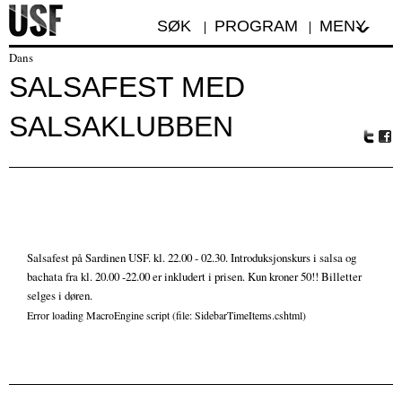
SØK
PROGRAM
MENY
Dans
SALSAFEST MED
SALSAKLUBBEN
Tw
Fa
itte
ceb
r
oo
k
Salsafest på Sardinen USF. kl. 22.00 - 02.30. Introduksjonskurs i salsa og
bachata fra kl. 20.00 -22.00 er inkludert i prisen. Kun kroner 50!! Billetter
selges i døren.
Error loading MacroEngine script (file: SidebarTimeItems.cshtml)