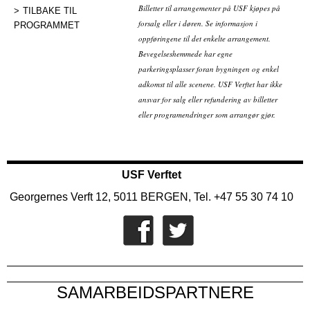
Billetter til arrangementer på USF kjøpes på
TILBAKE TIL
forsalg eller i døren. Se informasjon i
PROGRAMMET
oppføringene til det enkelte arrangement.
Bevegelseshemmede har egne
parkeringsplasser foran bygningen og enkel
adkomst til alle scenene. USF Verftet har ikke
ansvar for salg eller refundering av billetter
eller programendringer som arrangør gjør.
USF Verftet
Georgernes Verft 12, 5011 BERGEN, Tel. +47 55 30 74 10
SAMARBEIDSPARTNERE