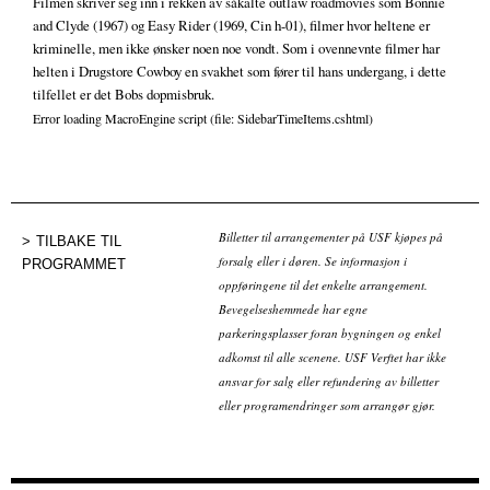
Filmen skriver seg inn i rekken av såkalte outlaw roadmovies som Bonnie
and Clyde (1967) og Easy Rider (1969, Cin h-01), filmer hvor heltene er
kriminelle, men ikke ønsker noen noe vondt. Som i ovennevnte filmer har
helten i Drugstore Cowboy en svakhet som fører til hans undergang, i dette
tilfellet er det Bobs dopmisbruk.
Error loading MacroEngine script (file: SidebarTimeItems.cshtml)
Billetter til arrangementer på USF kjøpes på
TILBAKE TIL
forsalg eller i døren. Se informasjon i
PROGRAMMET
oppføringene til det enkelte arrangement.
Bevegelseshemmede har egne
parkeringsplasser foran bygningen og enkel
adkomst til alle scenene. USF Verftet har ikke
ansvar for salg eller refundering av billetter
eller programendringer som arrangør gjør.