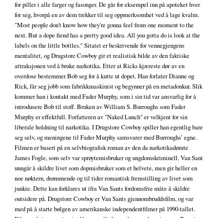
for piller i alle farger og fasonger. De går for eksempel inn på apoteket hver
for seg, hvorpå en av dem trekker til seg oppmerksomhet ved å lage kvalm.
"Most people don't know how they're gonna feel from one moment to the
next. But a dope fiend has a pretty good idea. All you gotta do is look at the
labels on the little bottles." Sitatet er beskrivende for vennegjengens
mentalitet, og Drugstore Cowboy gir et realistisk bilde av den faktiske
attraksjonen ved å bruke narkotika. Etter at Ricks kjæreste dør av en
overdose bestemmer Bob seg for å kutte ut dopet. Han forlater Dianne og
Rick, får seg jobb som fabrikkmaskinist og begynner på en metadonkur. Slik
kommer han i kontakt med Fader Murphy, som i sin tid var ansvarlig for å
introdusere Bob til stoff. Bruken av William S. Burroughs som Fader
Murphy er effektfull. Forfatteren av "Naked Lunch" er velkjent for sin
liberale holdning til narkotika. I Drugstore Cowboy spiller han egentlig bare
seg selv, og meningene til Fader Murphy samsvarer med Burroughs’ egne.
Filmen er basert på en selvbiografisk roman av den da narkotikadømte
James Fogle, som selv var sprøytemisbruker og ungdomskriminell. Van Sant
unngår å skildre livet som dopmisbruker som et helvete, men gir heller en
noe nøktern, drømmende og til tider romantisk fremstilling av livet som
junkie. Dette kan forklares ut ifra Van Sants fordomsfrie måte å skildre
outsidere på. Drugstore Cowboy er Van Sants gjennombruddsfilm, og var
med på å starte bølgen av amerikanske independentfilmer på 1990-tallet.