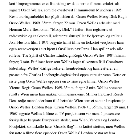
kortfilmprogrammet er et lite utdrag av det enorme filmmaterialet, alt
signert Orson Welles, som ble overlevert Filmmuseum München i 1995.
Restaureringsarbeidet har pågått siden da. Orson Welles' Moby Dick Regi:
Orson Welles. 1969. 35mm, farger, 22 min. Orson Welles arbeidet med
Herman Melvilles roman ”Moby Dick” i årtier: Han regisserte et
radiostykke og et skuespill, adapterte skuespillet for fjernsyn, og spilte i
John Hustons film. I 1971 begynte han å filme en forkortet versjon av hans
egen sceneversjon i sitt hjem i Orvilliers nær Paris. Han spiller selv alle
rollene. The Spirit of Charles Lindbergh Regi: Orson Welles. 1984. 35mm,
farger, 3 min. Et filmet brev som Welles laget til vennen Bill Cronshaws
fødselsdag. Welles’ dårlige helse er fremtredende, og han resiterer en
passasje fra Charles Lindberghs dagbok for å oppmuntre sin venn. Dette er
siste gang Orson Welles opptrer i en av sine egne filmer. Orson Welles'
Vienna Regi: Orson Welles. 1969. 35mm, farger, 8 min. Welles spaserer
rundt i Wien mens han snakker om menneskene. Minner fra Carol Reeds
Den tredje mann leder ham til å betrakte Wien som et senter for spionasje.
Orson Welles' London Regi: Orson Welles. 1968-71. 35mm, farger, 29 min. I
1968 begynte Welles å filme et TV-prosjekt som var ment å presentere
forskjellige berømte Europeiske steder, som Wien, Venezia og London.
Prosjektet, som skulle hete "Orson's Bag", fikk kuttet støtten, men Welles
fortsatte å filme flere episoder. Orson Welles’ London består av fem