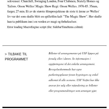
sekvenser: Churchill, Swinging London, Four Clubmen, Stately Homes og
Tailors. Orson Welles' Magic Show Regi: Orson Welles. 1976-85. 35mm,
farger, 27 min. Et av de største filmprosjektene de siste ti årene av Welles’
liv var det som skulle blitt en spillefilm kalt ”The Magic Show”. Her skulle
han ta publikum inn i en verden av magi og forhekselser.
Error loading MacroEngine script (file: SidebarTimeItems.cshtml)
Billetter til arrangementer på USF kjøpes på
TILBAKE TIL
forsalg eller i døren. Se informasjon i
PROGRAMMET
oppføringene til det enkelte arrangement.
Bevegelseshemmede har egne
parkeringsplasser foran bygningen og enkel
adkomst til alle scenene. USF Verftet har ikke
ansvar for salg eller refundering av billetter
eller programendringer som arrangør gjør.