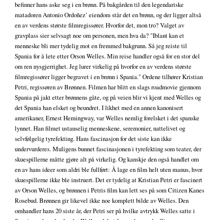
befinner hans aske seg i en brønn. På bakgården til den legendariske
matadoren Antonio Ordoñez’ eiendom står det en brønn, og der ligger altså
en av verdens største filmregissører. Hvorfor det, mon tro? Valget av
gravplass sier selvsagt noe om personen, men hva da? "Iblant kan et
menneske bli mer tydelig mot en fremmed bakgrunn. Så jeg reiste til
Spania for å lete etter Orson Welles. Min reise handler også for en stor del
om ren nysgjerrighet. Jeg lurer virkelig på hvorfor en av verdens største
filmregissører ligger begravet i en brønn i Spania." Ordene tilhører Kristian
Petri, regissøren av Brønnen. Filmen har blitt en slags roadmovie gjennom
Spania på jakt etter brønnens gåte, og på veien blir vi kjent med Welles og
det Spania han elsket og beundret. I likhet med en annen kanonisert
amerikaner, Ernest Hemingway, var Welles nemlig forelsket i det spanske
lynnet. Han filmet ustanselig menneskene, seremonier, nattelivet og
selvfølgelig tyrefekting. Hans fascinasjon for det siste kan ikke
undervurderes. Muligens bunnet fascinasjonen i tyrefekting som teater, der
skuespillerne måtte gjøre alt på virkelig. Og kanskje den også handlet om
en av hans ideer som aldri ble fullført: Å lage en film helt uten manus, hvor
skuespillerne ikke ble instruert. Det er tydelig at Kristian Petri er fascinert
av Orson Welles, og brønnen i Petris film kan lett ses på som Citizen Kanes
Rosebud. Brønnen gir likevel ikke noe komplett bilde av Welles. Den
omhandler hans 20 siste år, der Petri ser på hvilke avtrykk Welles satte i