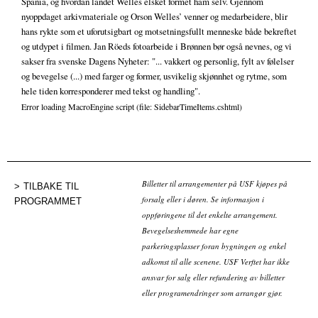
Spania, og hvordan landet Welles elsket formet ham selv. Gjennom
nyoppdaget arkivmateriale og Orson Welles’ venner og medarbeidere, blir
hans rykte som et uforutsigbart og motsetningsfullt menneske både bekreftet
og utdypet i filmen. Jan Röeds fotoarbeide i Brønnen bør også nevnes, og vi
sakser fra svenske Dagens Nyheter: "... vakkert og personlig, fylt av følelser
og bevegelse (...) med farger og former, usvikelig skjønnhet og rytme, som
hele tiden korresponderer med tekst og handling".
Error loading MacroEngine script (file: SidebarTimeItems.cshtml)
Billetter til arrangementer på USF kjøpes på
TILBAKE TIL
forsalg eller i døren. Se informasjon i
PROGRAMMET
oppføringene til det enkelte arrangement.
Bevegelseshemmede har egne
parkeringsplasser foran bygningen og enkel
adkomst til alle scenene. USF Verftet har ikke
ansvar for salg eller refundering av billetter
eller programendringer som arrangør gjør.