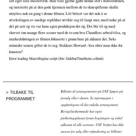
sitt eget lille mesterverk. Han ville gjerne gjøre henne stor i filmverdenen,
og insisterte på at den gode kjemien mellom de to skuespillerne skulle
utnyttes nok en gang i denne filmen. Litt bittert var det nok å se
utvekslingen av snedige replikker utvikle seg til langt mer, med tanke på at
det på sett og vis var hans egen produksjon det óg. Det ble til og med
skrevet inn mange flere scener med de to enn hva Chandlers arbeid tilsa, og
markedsføringen av filmen fokuserte i grunn bare på akkurat det. Seks
måneder senere giftet de to seg. Stakkars Howard - hva ofrer man ikke for
kunsten?
Error loading MacroEngine script (file: SidebarTimeItems.cshtml)
Billetter til arrangementer på USF kjøpes på
TILBAKE TIL
forsalg eller i døren. Se informasjon i
PROGRAMMET
oppføringene til det enkelte arrangement.
Bevegelseshemmede har egne
parkeringsplasser foran bygningen og enkel
adkomst til alle scenene. USF Verftet har ikke
ansvar for salg eller refundering av billetter