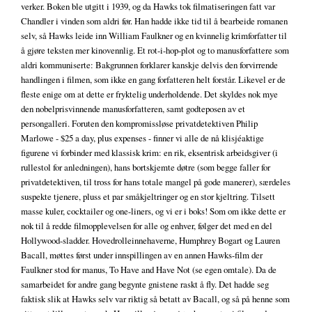
verker. Boken ble utgitt i 1939, og da Hawks tok filmatiseringen fatt var
Chandler i vinden som aldri før. Han hadde ikke tid til å bearbeide romanen
selv, så Hawks leide inn William Faulkner og en kvinnelig krimforfatter til
å gjøre teksten mer kinovennlig. Et rot-i-hop-plot og to manusforfattere som
aldri kommuniserte: Bakgrunnen forklarer kanskje delvis den forvirrende
handlingen i filmen, som ikke en gang forfatteren helt forstår. Likevel er de
fleste enige om at dette er fryktelig underholdende. Det skyldes nok mye
den nobelprisvinnende manusforfatteren, samt godteposen av et
persongalleri. Foruten den kompromissløse privatdetektiven Philip
Marlowe - $25 a day, plus expenses - finner vi alle de nå klisjéaktige
figurene vi forbinder med klassisk krim: en rik, eksentrisk arbeidsgiver (i
rullestol for anledningen), hans bortskjemte døtre (som begge faller for
privatdetektiven, til tross for hans totale mangel på gode manerer), særdeles
suspekte tjenere, pluss et par småkjeltringer og en stor kjeltring. Tilsett
masse kuler, cocktailer og one-liners, og vi er i boks! Som om ikke dette er
nok til å redde filmopplevelsen for alle og enhver, følger det med en del
Hollywood-sladder. Hovedrolleinnehaverne, Humphrey Bogart og Lauren
Bacall, møttes først under innspillingen av en annen Hawks-film der
Faulkner stod for manus, To Have and Have Not (se egen omtale). Da de
samarbeidet for andre gang begynte gnistene raskt å fly. Det hadde seg
faktisk slik at Hawks selv var riktig så betatt av Bacall, og så på henne som