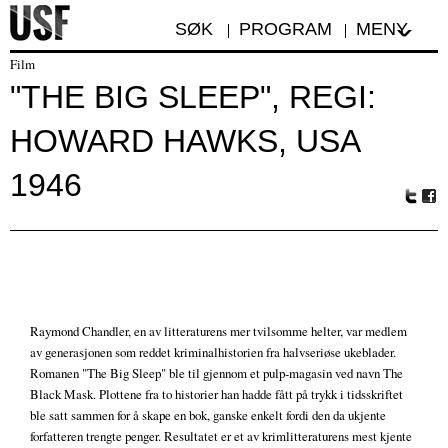
SØK
PROGRAM
MENY
Film
"THE BIG SLEEP", REGI:
HOWARD HAWKS, USA
1946
Tw
Fa
itte
ceb
r
oo
k
Raymond Chandler, en av litteraturens mer tvilsomme helter, var medlem
av generasjonen som reddet kriminalhistorien fra halvseriøse ukeblader.
Romanen "The Big Sleep" ble til gjennom et pulp-magasin ved navn The
Black Mask. Plottene fra to historier han hadde fått på trykk i tidsskriftet
ble satt sammen for å skape en bok, ganske enkelt fordi den da ukjente
forfatteren trengte penger. Resultatet er et av krimlitteraturens mest kjente