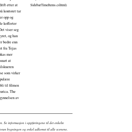
rift etter at
SidebarTimeItems.cshtml)
på kontoret tar
er opp og
le kofferter
Det viser seg
yret, og han
er bedre enn
mt fra Tejas
Lukas mer
snart at
tilskueren
else som virker
opulære
li til filmen
turica. The
egynnelsen av
en. Se informasjon i oppføringene til det enkelte
ran bygningen og enkel adkomst til alle scenene.