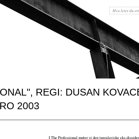
ONAL", REGI: DUSAN KOVACE
RO 2003
I The Professional møter vi den jugoslaviske eks-disside