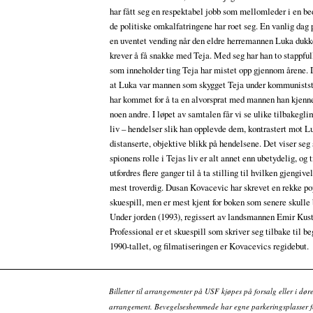
har fått seg en respektabel jobb som mellomleder i en bed
de politiske omkalfatringene har roet seg. En vanlig dag 
en uventet vending når den eldre herremannen Luka dukk
krever å få snakke med Teja. Med seg har han to stappful
som inneholder ting Teja har mistet opp gjennom årene. 
at Luka var mannen som skygget Teja under kommunistst
har kommet for å ta en alvorsprat med mannen han kjenn
noen andre. I løpet av samtalen får vi se ulike tilbakegli
liv – hendelser slik han opplevde dem, kontrastert mot 
distanserte, objektive blikk på hendelsene. Det viser seg 
spionens rolle i Tejas liv er alt annet enn ubetydelig, og 
utfordres flere ganger til å ta stilling til hvilken gjengiv
mest troverdig. Dusan Kovacevic har skrevet en rekke p
skuespill, men er mest kjent for boken som senere skulle b
Under jorden (1993), regissert av landsmannen Emir Kus
Professional er et skuespill som skriver seg tilbake til b
1990-tallet, og filmatiseringen er Kovacevics regidebut.
Billetter til arrangementer på USF kjøpes på forsalg eller i dør
arrangement. Bevegelseshemmede har egne parkeringsplasser fo