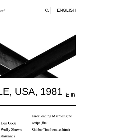
ENGLISH
E, USA, 1981
Tw
Fa
itte
ceb
r
oo
Error loading MacroEngine
k
r Den Gode
script (file:
en Wally Shawn
SidebarTimeItems.cshtml)
staurant i