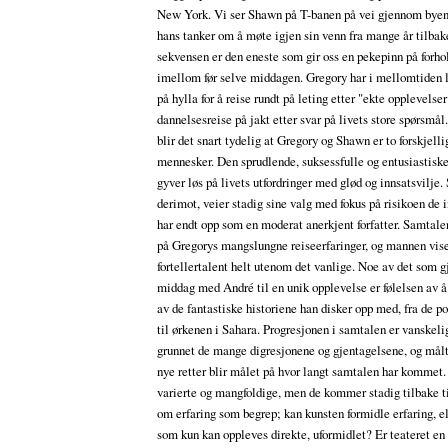
New York. Vi ser Shawn på T-banen på vei gjennom byen,
hans tanker om å møte igjen sin venn fra mange år tilba
sekvensen er den eneste som gir oss en pekepinn på forh
imellom før selve middagen. Gregory har i mellomtiden l
på hylla for å reise rundt på leting etter "ekte opplevelser
dannelsesreise på jakt etter svar på livets store spørsmål
blir det snart tydelig at Gregory og Shawn er to forskjelli
mennesker. Den sprudlende, suksessfulle og entusiastisk
gyver løs på livets utfordringer med glød og innsatsvilje
derimot, veier stadig sine valg med fokus på risikoen de 
har endt opp som en moderat anerkjent forfatter. Samtale
på Gregorys mangslungne reiseerfaringer, og mannen vise
fortellertalent helt utenom det vanlige. Noe av det som 
middag med André til en unik opplevelse er følelsen av å
av de fantastiske historiene han disker opp med, fra de p
til ørkenen i Sahara. Progresjonen i samtalen er vanskelig
grunnet de mange digresjonene og gjentagelsene, og målt
nye retter blir målet på hvor langt samtalen har kommet
varierte og mangfoldige, men de kommer stadig tilbake ti
om erfaring som begrep; kan kunsten formidle erfaring, el
som kun kan oppleves direkte, uformidlet? Er teateret en