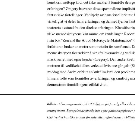
kunstform nettopp fordi det ikke makter å formidle den g
erfaringen? Gregory besvarer disse spørsmålene implisit
fantastiske fortellinger: Ved hjelp av hans fortellerkunst f
virkelig at vi deler hans erfaringer, og dermed fjerner fan
teaterets avstand fra den direkte erfaringen. Klassifiseri
ulike mennesketypene kan minne om inndelingen Robert 
i sin bok "Zen and the Art of Motorcycle Maintenance" (
forfatteren bruker en motor som metafor for samfunnet. 
mennesketypen foretrekker å skru fra hverandre og vedli
maskineriet med egne hender (Gregory). Den andre foretr
motoren til vedlikehold hos verksted hvis noe går galt (
middag med André er blitt en kultfilm fordi den problema
filmens rolle som formidler av erfaringer, og samtidig ma
demonstrere formidlingens effektivitet.
Billetter til arrangementer på USF kjøpes på forsalg eller i dør
arrangement. Bevegelseshemmede har egne parkeringsplasser fo
USF Verftet har ikke ansvar for salg eller refundering av bille