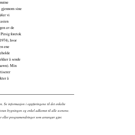
enuine
t gjennom sine
øler vi
tasien
ngen av de
Pirsig foretok
1974), hvor
Den ene
keholde
ekker å sende
Shawn). Min
tiserer
kter å
en. Se informasjon i oppføringene til det enkelte
ran bygningen og enkel adkomst til alle scenene.
tter eller programendringer som arrangør gjør.