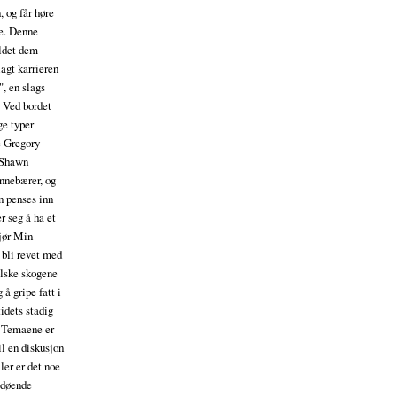
 og får høre
ke. Denne
oldet dem
agt karrieren
", en slags
. Ved bordet
ge typer
e Gregory
. Shawn
innebærer, og
n penses inn
r seg å ha et
gjør Min
 bli revet med
olske skogene
 å gripe fatt i
idets stadig
. Temaene er
l en diskusjon
ler er det noe
 døende