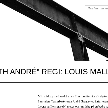
TH ANDRÉ" REGI: LOUIS MALL
Min middag med André er en film som fremfor alt dyrke
Samtalen. Teaterbestyreren André Gregory og forfatter
(begge spiller seg selv) møtes over middag på en bedre re