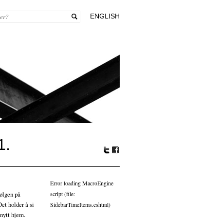
ENGLISH
1.
Tw
Fa
itte
ceb
r
oo
Error loading MacroEngine
k
bølgen på
script (file:
Det holder å si
SidebarTimeItems.cshtml)
 nytt hjem.