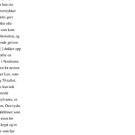
r han sin
aterstykket
ilte grev
blir ofte
n som kom
historien, og
gende greven
a'.] dukket opp
pilte en
 i Nosferatu
en for nesten
pher Lee, som
g 70-tallet,
re kan nok
sterkt
sylvania, er
ilm. Den tyske
ekkfilmer som
æren for
 krypt og et
re som har