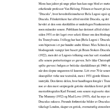
Mens han jakter på unge piker han kan suge blod av møte
erkefiende professor Van Helsing. Filmen er basert på te
"Dracula", hvor hovedrolleinnehaver Bela Lugosi også sp
Dracula. Filmkritikere har alltid mislikt Dracula, og det 
hevdet at den som skrekkfilm er underlegen Frankenstei
noen måneder senere. Publikum har derimot alltid elsket 
siden 1931 er det laget over seksti filmer om den blodsu
fra Transylvania. I tillegg har han [Bela Lugosi i 'Dracul
som biperson i et par hundre andre filmer. Max Schreck s
blodsugende vampyr løst basert på Bram Stokers Dracula
(1922), men det er Lugosis tolkning som har satt standard
alle senere portretteringer av greven. Selv ikke Christo
spilte greven i bølgen av britiske skrekkfilmer på 1960- o
når den slepne ungareren til knærne. Litt over 70 år sene
skuespillet virke noe teatralsk, men i 1931 gjorde filmen 
inntrykk. Den første delen, hvor handlingen foregår i Tran
noe av den mest særpregede gotiske skrekken festet på f
mesterfotografen Karl Freund, som senere regisserte skr
The Mummy (1932) og Mad Love (1935), skal ha mye av 
Draculas suksess. Freunds forføreriske bilder av Draculas
tåkelagt London, skaper en gotisk, overnaturlig atmosfæ