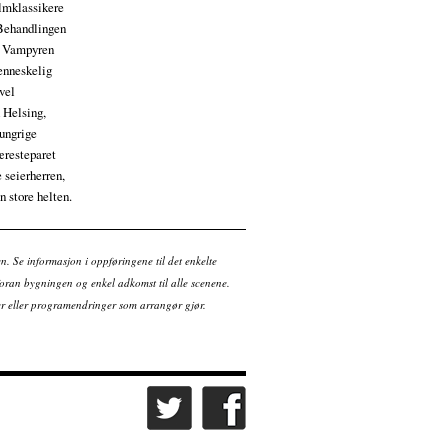
ilmklassikere
. Behandlingen
t. Vampyren
menneskelig
evel
 Helsing,
hungrige
jæresteparet
 seierherren,
n store helten.
en. Se informasjon i oppføringene til det enkelte
ran bygningen og enkel adkomst til alle scenene.
tter eller programendringer som arrangør gjør.