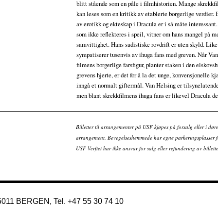
blitt stående som en påle i filmhistorien. Mange skrekkf
kan leses som en kritikk av etablerte borgerlige verdier
av erotikk og ekteskap i Dracula er i så måte interessan
som ikke reflekteres i speil, vitner om hans mangel på 
samvittighet. Hans sadistiske rovdrift er uten skyld. Lik
sympatiserer tusenvis av ihuga fans med greven. Når Van
filmens borgerlige farsfigur, planter staken i den elskovs
grevens hjerte, er det for å la det unge, konvensjonelle k
inngå et normalt giftermål. Van Helsing er tilsynelatende
men blant skrekkfilmens ihuga fans er likevel Dracula de
Billetter til arrangementer på USF kjøpes på forsalg eller i dør
arrangement. Bevegelseshemmede har egne parkeringsplasser fo
USF Verftet har ikke ansvar for salg eller refundering av bille
 5011 BERGEN, Tel. +47 55 30 74 10