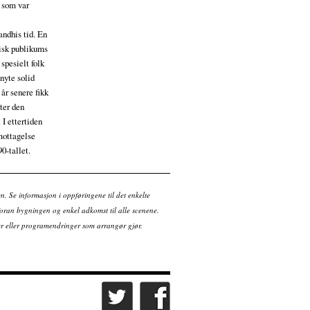
e som var
andhis tid. En
eisk publikums
spesielt folk
nyte solid
 år senere fikk
ter den
 I ettertiden
mottagelse
0-tallet.
en. Se informasjon i oppføringene til det enkelte
ran bygningen og enkel adkomst til alle scenene.
tter eller programendringer som arrangør gjør.