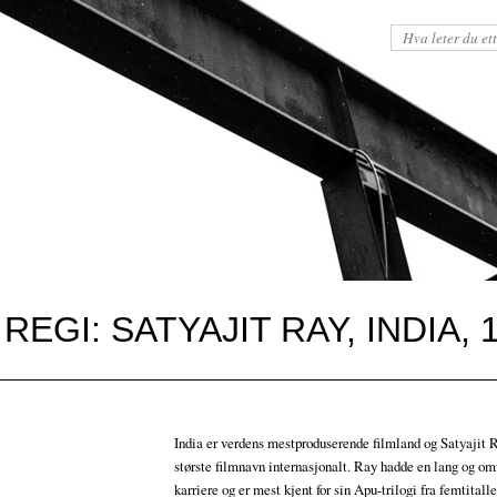
EGI: SATYAJIT RAY, INDIA, 
India er verdens mestproduserende filmland og Satyajit R
største filmnavn internasjonalt. Ray hadde en lang og om
karriere og er mest kjent for sin Apu-trilogi fra femtitalle