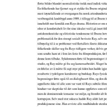
flotte bilder blandet neorealistiske trekk med indisk virk
En folkefiende har fjernet seg et stykke fra Ibsens origina
mest iøynefallende er overgangen fra norsk attenhundretal
vestbengalsk landsbygd anno 1989, i tillegg til at Ibsens 
inneholdt mer komikk enn Rays drama. Historien er om
ofrer et komfortabelt liv for sine idealer ved å gå imot fol
antidemokratiske og elitistiske tendensene til Ibsens ho
problematisk for den strengt sosialt bevisste Ray, selv o
tilbøyelig til å se problemer ved flertallets fårete diktatu
folkefiende skiller seg fra Rays tidligere verker, delvis g
som sendte ham ut i fem års ferie fra filmproduksjon, før
denne kom tilbake. Sykdommen førte til begrensninger i f
studio, og Ray måtte gi fra seg kameraarbeidet. Slaget h
en følelse av å måtte få sagt mye på tiden han hadde igje
resulterte i tydeligere karakterer og budskap. Rays fysis
begrensinger førte også til en dialogbasert film, og den di
appellerte ikke til alle som var vant til Rays subtile fil
hinduer var skeptiske til det som kunne oppfattes som rel
men de dominerende temaene var miljø, og fremfor alt fo
korrupsjon. Selv med stor suksess hadde Ray aldri latt p
produksjonene sine. Han avviste alle rundhåndede utenla