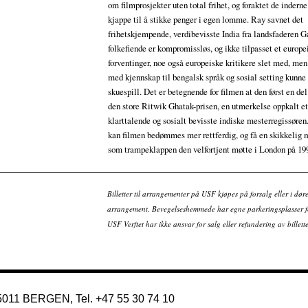
om filmprosjekter uten total frihet, og foraktet de indern
kjappe til å stikke penger i egen lomme. Ray savnet det
frihetskjempende, verdibevisste India fra landsfaderen G
folkefiende er kompromissløs, og ikke tilpasset et europ
forventinger, noe også europeiske kritikere slet med, men 
med kjennskap til bengalsk språk og sosial setting kunne 
skuespill. Det er betegnende for filmen at den først en del
den store Ritwik Ghatak-prisen, en utmerkelse oppkalt et
klarttalende og sosialt bevisste indiske mesterregissøren.
kan filmen bedømmes mer rettferdig, og få en skikkelig 
som trampeklappen den velfortjent møtte i London på 199
Billetter til arrangementer på USF kjøpes på forsalg eller i dør
arrangement. Bevegelseshemmede har egne parkeringsplasser fo
USF Verftet har ikke ansvar for salg eller refundering av bille
 5011 BERGEN, Tel. +47 55 30 74 10