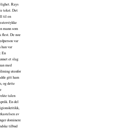
elighet. Rays
le tekst. Det
l til en
teaterstykke
 en mann som
k flest. De noe
vedperson var
m han var
r. En
runnet et slag
 han med
ilming utenfor
adde gitt ham
n, og dette
ke
rekte talen
mspråk. En del
igionskritikk,
rkastelsen av
enger dominere
ndske tilbud