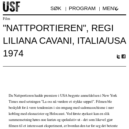
SØK
PROGRAM
MENY
Film
"NATTPORTIEREN", REGI
LILIANA CAVANI, ITALIA/USA
1974
Tw
Fa
itte
ceb
r
oo
k
Da Nattportieren hadde premiere i USA begynte anmeldelsen i New York
Times med setningen "La oss nå vurdere et stykke søppel". Filmen ble
beskyldt for å være tendensiøs i sin omgang med sadomasochisme i nær
kobling med eksnazister og Holocaust. Ved første øyekast kan en slik
sammensetning høres noe kuriøs og spekulativ ut - det som likevel gjør
filmen til et interessant eksperiment, er hvordan den tar for seg det betente