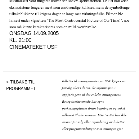
seksualisert vold fungerer utover den snevre sjokkeffekten. De litt karikerte
eksnazistene fungerer mest som unødvendige kulisser, mens de symboltunge
tilbakeblikkene til krigens dager er langt mer virkningsfulle. Filmen ble
lansert under vignetten "The Most Controversial Picture of Our Time!", noe
som må kunne karakteriseres som en mild overdrivelse.
ONSDAG 14.09.2005
KL. 21:00
CINEMATEKET USF
Billetter til arrangementer på USF kjøpes på
TILBAKE TIL
forsalg eller i døren. Se informasjon i
PROGRAMMET
oppføringene til det enkelte arrangement.
Bevegelseshemmede har egne
parkeringsplasser foran bygningen og enkel
adkomst til alle scenene. USF Verftet har ikke
ansvar for salg eller refundering av billetter
eller programendringer som arrangør gjør.