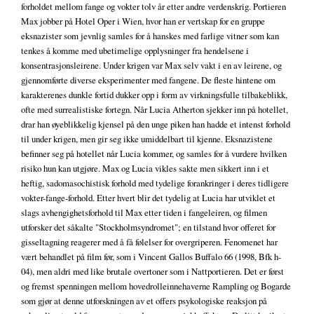
forholdet mellom fange og vokter tolv år etter andre verdenskrig. Portieren
Max jobber på Hotel Oper i Wien, hvor han er vertskap for en gruppe
eksnazister som jevnlig samles for å hanskes med farlige vitner som kan
tenkes å komme med ubetimelige opplysninger fra hendelsene i
konsentrasjonsleirene. Under krigen var Max selv vakt i en av leirene, og
gjennomførte diverse eksperimenter med fangene. De fleste hintene om
karakterenes dunkle fortid dukker opp i form av virkningsfulle tilbakeblikk,
ofte med surrealistiske fortegn. Når Lucia Atherton sjekker inn på hotellet,
drar han øyeblikkelig kjensel på den unge piken han hadde et intenst forhold
til under krigen, men gir seg ikke umiddelbart til kjenne. Eksnazistene
befinner seg på hotellet når Lucia kommer, og samles for å vurdere hvilken
risiko hun kan utgjøre. Max og Lucia vikles sakte men sikkert inn i et
heftig, sadomasochistisk forhold med tydelige forankringer i deres tidligere
vokter-fange-forhold. Etter hvert blir det tydelig at Lucia har utviklet et
slags avhengighetsforhold til Max etter tiden i fangeleiren, og filmen
utforsker det såkalte "Stockholmsyndromet"; en tilstand hvor offeret for
gisseltagning reagerer med å få følelser for overgriperen. Fenomenet har
vært behandlet på film før, som i Vincent Gallos Buffalo 66 (1998, Bfk h-
04), men aldri med like brutale overtoner som i Nattportieren. Det er først
og fremst spenningen mellom hovedrolleinnehaverne Rampling og Bogarde
som gjør at denne utforskningen av et offers psykologiske reaksjon på