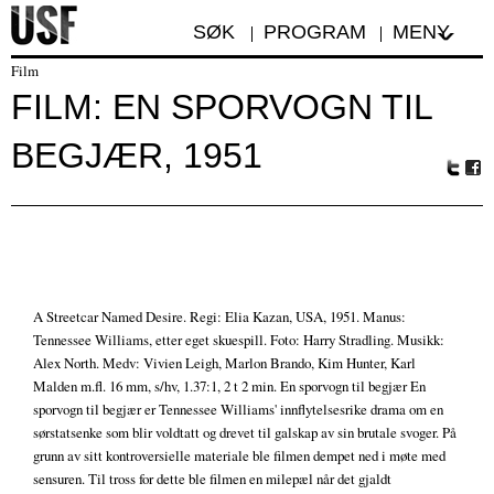
SØK
PROGRAM
MENY
Film
FILM: EN SPORVOGN TIL
BEGJÆR, 1951
Tw
Fa
itte
ceb
r
oo
k
A Streetcar Named Desire. Regi: Elia Kazan, USA, 1951. Manus:
Tennessee Williams, etter eget skuespill. Foto: Harry Stradling. Musikk:
Alex North. Medv: Vivien Leigh, Marlon Brando, Kim Hunter, Karl
Malden m.fl. 16 mm, s/hv, 1.37:1, 2 t 2 min. En sporvogn til begjær En
sporvogn til begjær er Tennessee Williams' innflytelsesrike drama om en
sørstatsenke som blir voldtatt og drevet til galskap av sin brutale svoger. På
grunn av sitt kontroversielle materiale ble filmen dempet ned i møte med
sensuren. Til tross for dette ble filmen en milepæl når det gjaldt