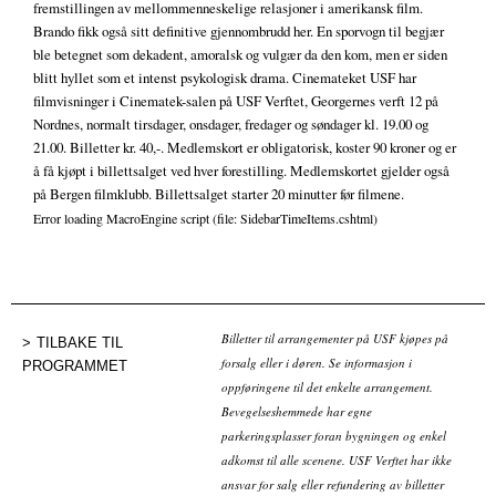
fremstillingen av mellommenneskelige relasjoner i amerikansk film.
Brando fikk også sitt definitive gjennombrudd her. En sporvogn til begjær
ble betegnet som dekadent, amoralsk og vulgær da den kom, men er siden
blitt hyllet som et intenst psykologisk drama. Cinemateket USF har
filmvisninger i Cinematek-salen på USF Verftet, Georgernes verft 12 på
Nordnes, normalt tirsdager, onsdager, fredager og søndager kl. 19.00 og
21.00. Billetter kr. 40,-. Medlemskort er obligatorisk, koster 90 kroner og er
å få kjøpt i billettsalget ved hver forestilling. Medlemskortet gjelder også
på Bergen filmklubb. Billettsalget starter 20 minutter før filmene.
Error loading MacroEngine script (file: SidebarTimeItems.cshtml)
Billetter til arrangementer på USF kjøpes på
TILBAKE TIL
forsalg eller i døren. Se informasjon i
PROGRAMMET
oppføringene til det enkelte arrangement.
Bevegelseshemmede har egne
parkeringsplasser foran bygningen og enkel
adkomst til alle scenene. USF Verftet har ikke
ansvar for salg eller refundering av billetter