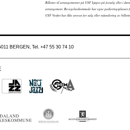
Billetter til arrangementer på USF kjøpes på forsalg eller i dør
arrangement. Bevegelseshemmede har egne parkeringsplasser fo
USF Verftet har ikke ansvar for salg eller refundering av bille
 5011 BERGEN, Tel. +47 55 30 74 10
E