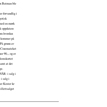
en Batman ble
r forvandlig i
gotisk
 med en mørk
 å oppdatere
 om hvordan
, kommer på
 På grunn av
 Cinemateket
r 90,-, og er
dlemskortet
samt at det
ge.
 VÅR: i salg i
i salg i
ter Koster kr
illettsalget