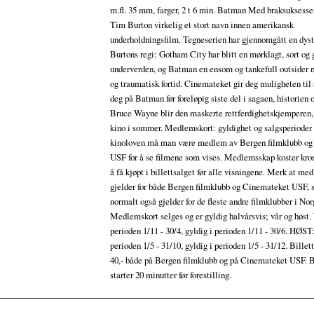
m.fl. 35 mm, farger, 2 t 6 min. Batman Med braksuksess
Tim Burton virkelig et stort navn innen amerikansk
underholdningsfilm. Tegneserien har gjennomgått en dyste
Burtons regi: Gotham City har blitt en mørklagt, sort og 
underverden, og Batman en ensom og tankefull outsider
og traumatisk fortid. Cinemateket gir deg muligheten til
deg på Batman før foreløpig siste del i sagaen, historien
Bruce Wayne blir den maskerte rettferdighetskjemperen
kino i sommer. Medlemskort: gyldighet og salgsperioder
kinoloven må man være medlem av Bergen filmklubb og
USF for å se filmene som vises. Medlemsskap koster krone
å få kjøpt i billettsalget før alle visningene. Merk at me
gjelder for både Bergen filmklubb og Cinemateket USF, 
normalt også gjelder for de fleste andre filmklubber i Nor
Medlemskort selges og er gyldig halvårsvis; vår og høst.
perioden 1/11 - 30/4, gyldig i perioden 1/11 - 30/6. HØST: 
perioden 1/5 - 31/10, gyldig i perioden 1/5 - 31/12. Billet
40,- både på Bergen filmklubb og på Cinemateket USF. B
starter 20 minutter før forestilling.