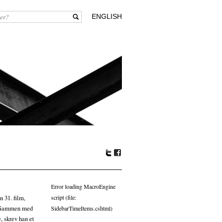
ENGLISH
Tw
Fa
itte
ceb
r
oo
Error loading MacroEngine
k
 31. film,
script (file:
. Sammen med
SidebarTimeItems.cshtml)
, skrev han et