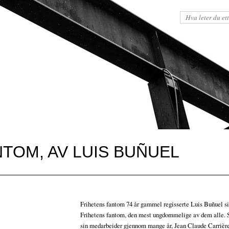
TOM, AV LUIS BUÑUEL
Frihetens fantom 74 år gammel regisserte Luis Buñuel sin
Frihetens fantom, den mest ungdommelige av dem alle
sin medarbeider gjennom mange år, Jean Claude Carrière