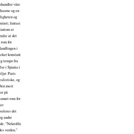
mhandler våre
arkasme og en
rligheten og
minst; fantasi
 fantom er
 måte at det
 rom for
Handlingen i
leker konstant
tig tempo fra
lse i Spania i
ljø: Paris
alistiske, og
 Den mest
ter på
t annet rom for
 av
seleres det
 og andre
de. "Nekrofile
des verden."