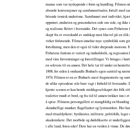
manus som var nyskapende i form og handling. Filmen o
absurde konvensjoner og samfunnsritualer, fortalt med s
bitende ironisk undertone. Samfunnet mot individet, kjæ
opprøret, ømheten og grusomheten side om side, og ikke 
og realisme flettet i hverandre. Det synes som Frihetens
skapt fra et overskudd av ondskap men likevel på en slik
virker forløsende. Filmen innehar mye symbolikk som gir
fortolkning, men den er også til tider drepende morsom. 
Frihetens fantom er variert og innholdsrik, og regissøren 
med våre forventninger og forestillinger. Vi bringes i hur
en sekvens til en annen. Det hele tar til under en henrette
1808, for siden å omhandle Buñuels egen samtid og nærmi
1974. Filmen er en av Buñuels mest fragmenterte og surre
de ulike episodene står bare vagt i forhold til hverandre.
kjente scenen er kan hende middagsselskapet der folk sit
toaletter rundt et bord, og fra tid til annen trekker inn i e
å spise. Filmens persongalleri er mangfoldig en blanding
skinnhellige munker, flagellanter og lystmordere. Her har
med ritualdyrkere; byråkrater, militære, politifolk, leger
akademikere. Det morbide og dødsfikserte er underliggen
i alle land, foren eder! Dere har en verden å vinne. De dø