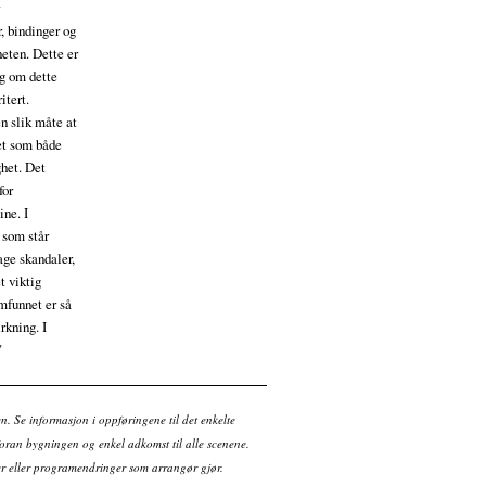
r
r, bindinger og
heten. Dette er
ag om dette
itert.
en slik måte at
let som både
ghet. Det
for
ine. I
 som står
lage skandaler,
t viktig
mfunnet er så
rkning. I
"
en. Se informasjon i oppføringene til det enkelte
ran bygningen og enkel adkomst til alle scenene.
tter eller programendringer som arrangør gjør.