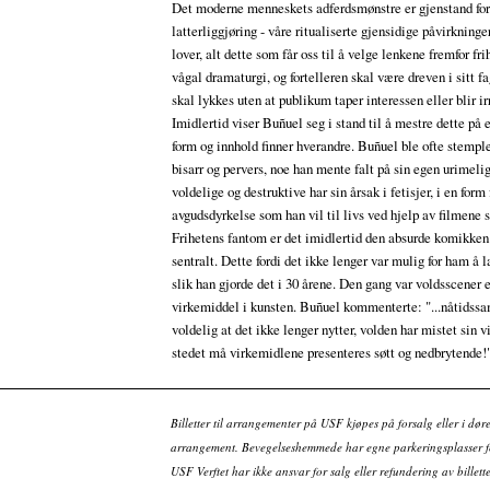
Det moderne menneskets adferdsmønstre er gjenstand fo
latterliggjøring - våre ritualiserte gjensidige påvirkninge
lover, alt dette som får oss til å velge lenkene fremfor fri
vågal dramaturgi, og fortelleren skal være dreven i sitt f
skal lykkes uten at publikum taper interessen eller blir irr
Imidlertid viser Buñuel seg i stand til å mestre dette på 
form og innhold finner hverandre. Buñuel ble ofte stemp
bisarr og pervers, noe han mente falt på sin egen urimeli
voldelige og destruktive har sin årsak i fetisjer, i en form 
avgudsdyrkelse som han vil til livs ved hjelp av filmene s
Frihetens fantom er det imidlertid den absurde komikken
sentralt. Dette fordi det ikke lenger var mulig for ham å 
slik han gjorde det i 30 årene. Den gang var voldsscener e
virkemiddel i kunsten. Buñuel kommenterte: "...nåtidssa
voldelig at det ikke lenger nytter, volden har mistet sin vi
stedet må virkemidlene presenteres søtt og nedbrytende!
Billetter til arrangementer på USF kjøpes på forsalg eller i dør
arrangement. Bevegelseshemmede har egne parkeringsplasser fo
USF Verftet har ikke ansvar for salg eller refundering av bille