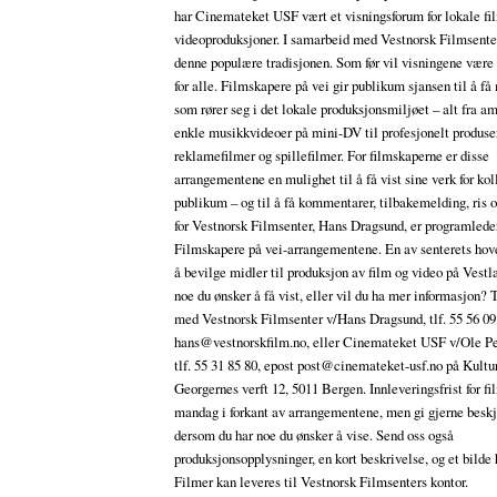
har Cinemateket USF vært et visningsforum for lokale fi
videoproduksjoner. I samarbeid med Vestnorsk Filmsenter 
denne populære tradisjonen. Som før vil visningene være 
for alle. Filmskapere på vei gir publikum sjansen til å f
som rører seg i det lokale produksjonsmiljøet – alt fra a
enkle musikkvideoer på mini-DV til profesjonelt produse
reklamefilmer og spillefilmer. For filmskaperne er disse
arrangementene en mulighet til å få vist sine verk for ko
publikum – og til å få kommentarer, tilbakemelding, ris o
for Vestnorsk Filmsenter, Hans Dragsund, er programlede
Filmskapere på vei-arrangementene. En av senterets hov
å bevilge midler til produksjon av film og video på Vestl
noe du ønsker å få vist, eller vil du ha mer informasjon? 
med Vestnorsk Filmsenter v/Hans Dragsund, tlf. 55 56 09
hans@vestnorskfilm.no, eller Cinemateket USF v/Ole Pe
tlf. 55 31 85 80, epost post@cinemateket-usf.no på Kult
Georgernes verft 12, 5011 Bergen. Innleveringsfrist for fi
mandag i forkant av arrangementene, men gi gjerne beskj
dersom du har noe du ønsker å vise. Send oss også
produksjonsopplysninger, en kort beskrivelse, og et bilde 
Filmer kan leveres til Vestnorsk Filmsenters kontor.