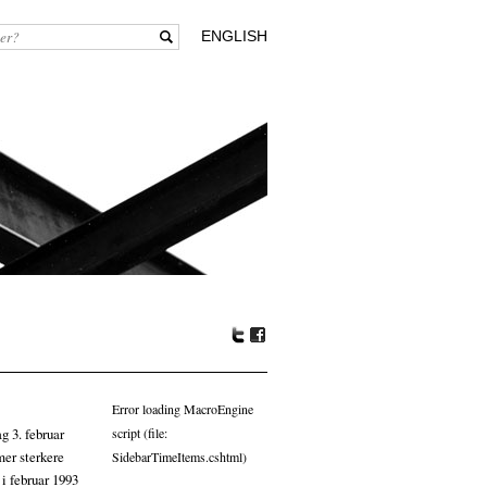
ENGLISH
Tw
Fa
itte
ceb
r
oo
Error loading MacroEngine
k
g 3. februar
script (file:
mer sterkere
SidebarTimeItems.cshtml)
 i februar 1993