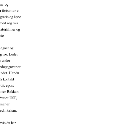
lm- og
fortsetter vi
gratis og åpne
å med seg hva
matørfilmer og
rte
llegaer og
g ros. Leder
r under
edoppgaver er
andet. Har du
Ta kontakt
 05, epost
tter Bakken,
urhuset USF,
lmer er
ed i forkant
hvis du har.