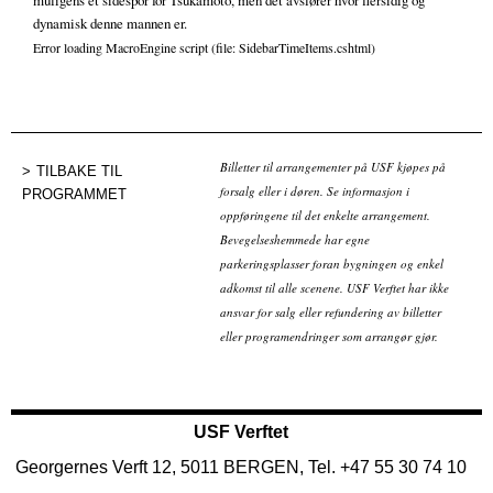
muligens et sidespor for Tsukamoto, men det avslører hvor flersidig og
dynamisk denne mannen er.
Error loading MacroEngine script (file: SidebarTimeItems.cshtml)
Billetter til arrangementer på USF kjøpes på
TILBAKE TIL
forsalg eller i døren. Se informasjon i
PROGRAMMET
oppføringene til det enkelte arrangement.
Bevegelseshemmede har egne
parkeringsplasser foran bygningen og enkel
adkomst til alle scenene. USF Verftet har ikke
ansvar for salg eller refundering av billetter
eller programendringer som arrangør gjør.
USF Verftet
Georgernes Verft 12, 5011 BERGEN, Tel. +47 55 30 74 10