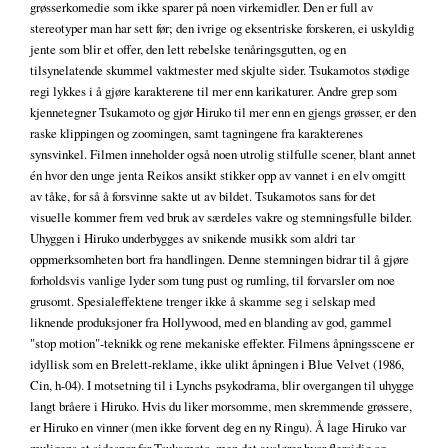
grøsserkomedie som ikke sparer på noen virkemidler. Den er full av
stereotyper man har sett før; den ivrige og eksentriske forskeren, ei uskyldig
jente som blir et offer, den lett rebelske tenåringsgutten, og en
tilsynelatende skummel vaktmester med skjulte sider. Tsukamotos stødige
regi lykkes i å gjøre karakterene til mer enn karikaturer. Andre grep som
kjennetegner Tsukamoto og gjør Hiruko til mer enn en gjengs grøsser, er den
raske klippingen og zoomingen, samt tagningene fra karakterenes
synsvinkel. Filmen inneholder også noen utrolig stilfulle scener, blant annet
én hvor den unge jenta Reikos ansikt stikker opp av vannet i en elv omgitt
av tåke, for så å forsvinne sakte ut av bildet. Tsukamotos sans for det
visuelle kommer frem ved bruk av særdeles vakre og stemningsfulle bilder.
Uhyggen i Hiruko underbygges av snikende musikk som aldri tar
oppmerksomheten bort fra handlingen. Denne stemningen bidrar til å gjøre
forholdsvis vanlige lyder som tung pust og rumling, til forvarsler om noe
grusomt. Spesialeffektene trenger ikke å skamme seg i selskap med
liknende produksjoner fra Hollywood, med en blanding av god, gammel
"stop motion"-teknikk og rene mekaniske effekter. Filmens åpningsscene er
idyllisk som en Brelett-reklame, ikke ulikt åpningen i Blue Velvet (1986,
Cin, h-04). I motsetning til i Lynchs psykodrama, blir overgangen til uhygge
langt bråere i Hiruko. Hvis du liker morsomme, men skremmende grøssere,
er Hiruko en vinner (men ikke forvent deg en ny Ringu). Å lage Hiruko var