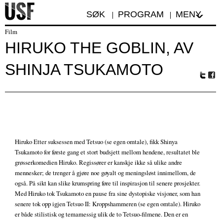
SØK
PROGRAM
MENY
Film
HIRUKO THE GOBLIN, AV
SHINJA TSUKAMOTO
Tw
Fa
itte
ceb
r
oo
k
Hiruko Etter suksessen med Tetsuo (se egen omtale), fikk Shinya
Tsukamoto for første gang et stort budsjett mellom hendene, resultatet ble
grøsserkomedien Hiruko. Regissører er kanskje ikke så ulike andre
mennesker; de trenger å gjøre noe gøyalt og meningsløst innimellom, de
også. På sikt kan slike krumspring føre til inspirasjon til senere prosjekter.
Med Hiruko tok Tsukamoto en pause fra sine dystopiske visjoner, som han
senere tok opp igjen Tetsuo II: Kroppshammeren (se egen omtale). Hiruko
er både stilistisk og temamessig ulik de to Tetsuo-filmene. Den er en