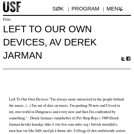
SØK
PROGRAM
MENY
Film
LEFT TO OUR OWN
DEVICES, AV DEREK
JARMAN
Tw
Fa
itte
ceb
r
oo
k
Left To Our Own Devices "I'm always more interested in the people behind
the music. (...) I'm out of date on music. I'm pushing 50 now and I lived in
my own world in Dungeness and every now and then I'm confronted by
something." - Derek Jarman i turnéheftet til Pet Shop Boys i 1989 Derek
Jarman hevdet kanskje ikke å vite hva som rørte seg i britisk musikkliv,
men han var like fullt med på å forme det. I tillegg til den omfattende serien