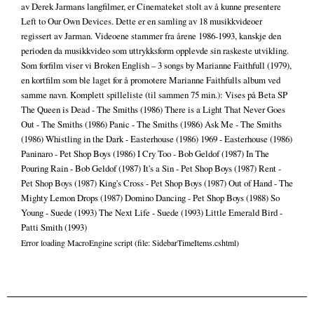
av Derek Jarmans langfilmer, er Cinemateket stolt av å kunne presentere
Left to Our Own Devices. Dette er en samling av 18 musikkvideoer
regissert av Jarman. Videoene stammer fra årene 1986-1993, kanskje den
perioden da musikkvideo som uttrykksform opplevde sin raskeste utvikling.
Som forfilm viser vi Broken English – 3 songs by Marianne Faithfull (1979),
en kortfilm som ble laget for å promotere Marianne Faithfulls album ved
samme navn. Komplett spilleliste (til sammen 75 min.): Vises på Beta SP
The Queen is Dead - The Smiths (1986) There is a Light That Never Goes
Out - The Smiths (1986) Panic - The Smiths (1986) Ask Me - The Smiths
(1986) Whistling in the Dark - Easterhouse (1986) 1969 - Easterhouse (1986)
Paninaro - Pet Shop Boys (1986) I Cry Too - Bob Geldof (1987) In The
Pouring Rain - Bob Geldof (1987) It's a Sin - Pet Shop Boys (1987) Rent -
Pet Shop Boys (1987) King's Cross - Pet Shop Boys (1987) Out of Hand - The
Mighty Lemon Drops (1987) Domino Dancing - Pet Shop Boys (1988) So
Young - Suede (1993) The Next Life - Suede (1993) Little Emerald Bird -
Patti Smith (1993)
Error loading MacroEngine script (file: SidebarTimeItems.cshtml)