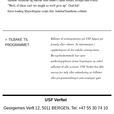
samme verdiene og ideene som finnes i hans filmer, hvorpå han svarte:
"Well, if there isn’t we might as well give up". God Jul!
Error loading MacroEngine script (file: SidebarTimeItems.cshtml)
Billetter til arrangementer på USF kjøpes på
TILBAKE TIL
forsalg eller i døren. Se informasjon i
PROGRAMMET
oppføringene til det enkelte arrangement.
Bevegelseshemmede har egne
parkeringsplasser foran bygningen og enkel
adkomst til alle scenene. USF Verftet har ikke
ansvar for salg eller refundering av billetter
eller programendringer som arrangør gjør.
USF Verftet
Georgernes Verft 12, 5011 BERGEN, Tel. +47 55 30 74 10