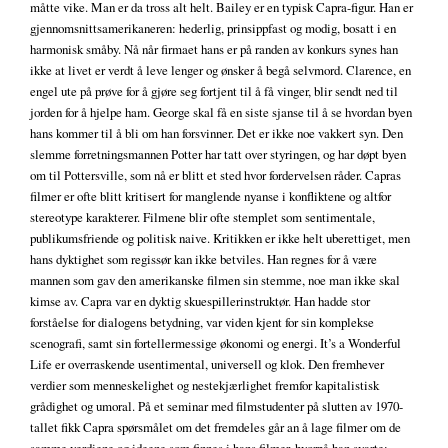
måtte vike. Man er da tross alt helt. Bailey er en typisk Capra-figur. Han er
gjennomsnittsamerikaneren: hederlig, prinsippfast og modig, bosatt i en
harmonisk småby. Nå når firmaet hans er på randen av konkurs synes han
ikke at livet er verdt å leve lenger og ønsker å begå selvmord. Clarence, en
engel ute på prøve for å gjøre seg fortjent til å få vinger, blir sendt ned til
jorden for å hjelpe ham. George skal få en siste sjanse til å se hvordan byen
hans kommer til å bli om han forsvinner. Det er ikke noe vakkert syn. Den
slemme forretningsmannen Potter har tatt over styringen, og har døpt byen
om til Pottersville, som nå er blitt et sted hvor fordervelsen råder. Capras
filmer er ofte blitt kritisert for manglende nyanse i konfliktene og altfor
stereotype karakterer. Filmene blir ofte stemplet som sentimentale,
publikumsfriende og politisk naive. Kritikken er ikke helt uberettiget, men
hans dyktighet som regissør kan ikke betviles. Han regnes for å være
mannen som gav den amerikanske filmen sin stemme, noe man ikke skal
kimse av. Capra var en dyktig skuespillerinstruktør. Han hadde stor
forståelse for dialogens betydning, var viden kjent for sin komplekse
scenografi, samt sin fortellermessige økonomi og energi. It’s a Wonderful
Life er overraskende usentimental, universell og klok. Den fremhever
verdier som menneskelighet og nestekjærlighet fremfor kapitalistisk
grådighet og umoral. På et seminar med filmstudenter på slutten av 1970-
tallet fikk Capra spørsmålet om det fremdeles går an å lage filmer om de