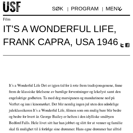
SØK
PROGRAM
MENY
Film
IT'S A WONDERFUL LIFE,
FRANK CAPRA, USA 1946
Tw
Fa
itte
ceb
r
oo
k
It’s a Wonderful Life Det er igjen tid for å rote frem tradisjonsgenene, finne
frem de klassiske følelsene av barnlige forventninger og lekelyst samt den
engelaktige godheten. Ta med deg marsipanen og mandarinene ned på
Verftet og inn i kinomørket. Det blir nemlig ingen jul uten den udødelige
juleklassikeren It’s a Wonderful Life, filmen som om mulig bare blir bedre
og bedre for hvert år. George Bailey er helten i den idylliske småbyen
Bedford Falls. Hele livet sitt har han jobbet og slitt for at venner og familie
skal få mulighet til å forfølge sine drømmer. Hans egne drømmer har alltid