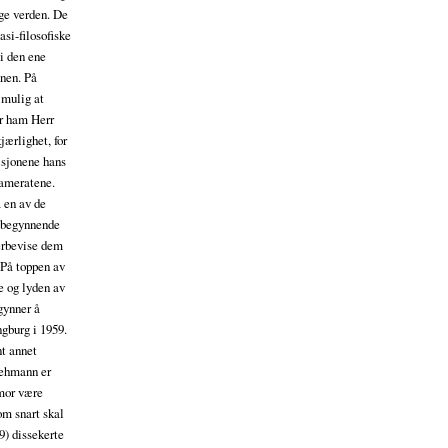
ige verden. De
asi-filosofiske
 i den ene
nnen. På
 mulig at
er ham Herr
ærlighet, for
isjonene hans
kameratene.
å en av de
å begynnende
verbevise dem
. På toppen av
ke og lyden av
gynner å
gburg i 1959.
nt annet
Lehmann er
umor være
som snart skal
9) dissekerte