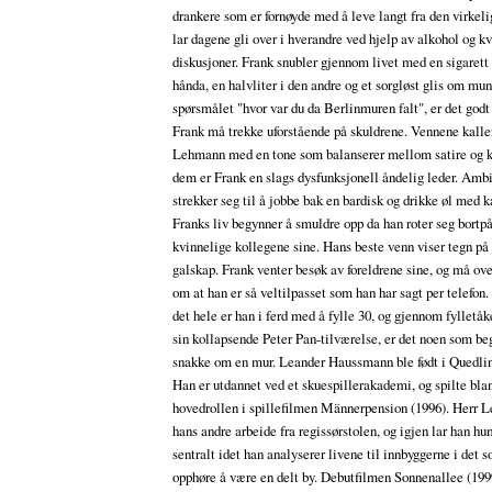
drankere som er fornøyde med å leve langt fra den virkel
lar dagene gli over i hverandre ved hjelp av alkohol og kv
diskusjoner. Frank snubler gjennom livet med en sigarett
hånda, en halvliter i den andre og et sorgløst glis om mu
spørsmålet "hvor var du da Berlinmuren falt", er det godt
Frank må trekke uforstående på skuldrene. Vennene kall
Lehmann med en tone som balanserer mellom satire og kj
dem er Frank en slags dysfunksjonell åndelig leder. Amb
strekker seg til å jobbe bak en bardisk og drikke øl med 
Franks liv begynner å smuldre opp da han roter seg bortp
kvinnelige kollegene sine. Hans beste venn viser tegn p
galskap. Frank venter besøk av foreldrene sine, og må o
om at han er så veltilpasset som han har sagt per telefon
det hele er han i ferd med å fylle 30, og gjennom fylletå
sin kollapsende Peter Pan-tilværelse, er det noen som be
snakke om en mur. Leander Haussmann ble født i Quedlin
Han er utdannet ved et skuespillerakademi, og spilte bla
hovedrollen i spillefilmen Männerpension (1996). Herr 
hans andre arbeide fra regissørstolen, og igjen lar han h
sentralt idet han analyserer livene til innbyggerne i det 
opphøre å være en delt by. Debutfilmen Sonnenallee (199