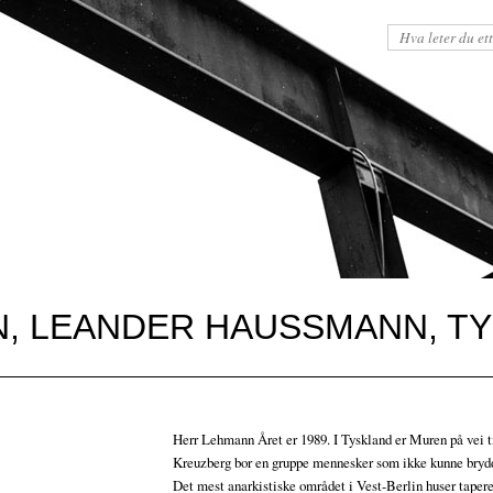
, LEANDER HAUSSMANN, TY
Herr Lehmann Året er 1989. I Tyskland er Muren på vei til
Kreuzberg bor en gruppe mennesker som ikke kunne bryd
Det mest anarkistiske området i Vest-Berlin huser taper