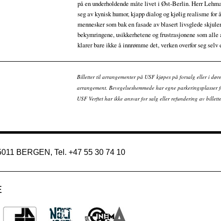
på en underholdende måte livet i Øst-Berlin. Herr Lehm
seg av kynisk humor, kjapp dialog og kjølig realisme for å
mennesker som bak en fasade av blasert livsglede skjul
bekymringene, usikkerhetene og frustrasjonene som alle 
klarer bare ikke å innrømme det, verken overfor seg selv 
Billetter til arrangementer på USF kjøpes på forsalg eller i dør
arrangement. Bevegelseshemmede har egne parkeringsplasser fo
USF Verftet har ikke ansvar for salg eller refundering av bille
 5011 BERGEN, Tel. +47 55 30 74 10
E