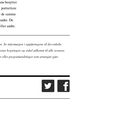
ann benytter
 portrettere
er de samme
andre. De
eller andre.
en. Se informasjon i oppføringene til det enkelte
ran bygningen og enkel adkomst til alle scenene.
tter eller programendringer som arrangør gjør.