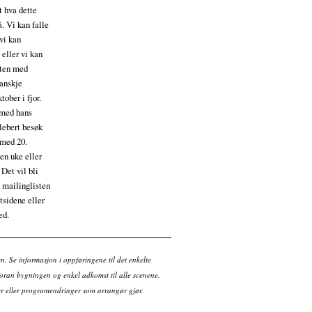
t hva dette
å. Vi kan falle
 vi kan
 eller vi kan
kten med
kanskje
ober i fjor.
e med hans
lebert besøk
g med 20.
en uke eller
 Det vil bli
 mailinglisten
tsidene eller
ed.
en. Se informasjon i oppføringene til det enkelte
ran bygningen og enkel adkomst til alle scenene.
tter eller programendringer som arrangør gjør.