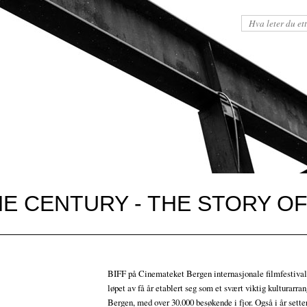
HE CENTURY - THE STORY O
BIFF på Cinemateket Bergen internasjonale filmfestival
løpet av få år etablert seg som et svært viktig kulturarra
Bergen, med over 30.000 besøkende i fjor. Også i år sette