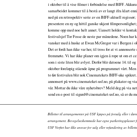
i oktober til å vise filmer i forbindelse med BIFF. Akkura
samarbeidet kommer til å bestå av er langt ifra klart enn
ned på en retrospektiv serie av en BIFF-aktuell regissør;
presentere en ny og hittil ganske ukjent filmpersonlighet;
komme opp med noe helt annet. Uansett holder vi konta
festivalsjef Tor Fosse de neste par månedene. Noen har 
vansker med å huske at Ewan McGregor var i Bergen i okt
Det er fordi han ikke var her, til tross for at vi annonsert
fremmøte. Vi har ikke planer om igjen å rope ut om et ce
som i siste liten blir avlyst. Derfor blir datoene 14. til o
oktober foreløpig stående åpne på programmet vårt. Men 
to før festivalen blir nok Cinematekets BIFF-uke spikret.
annonsert på www.cinemateket-usf.no, på plakater og via
vår. Mottar du ikke våre nyhetsbrev? Meld deg på via net
send en e-post til sigurd@cinemateket-usf.no, så er du m
Billetter til arrangementer på USF kjøpes på forsalg eller i dør
arrangement. Bevegelseshemmede har egne parkeringsplasser fo
USF Verftet har ikke ansvar for salg eller refundering av bille