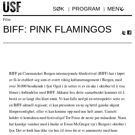
SØK
PROGRAM
MENY
Film
BIFF: PINK FLAMINGOS
Tw
Fa
itte
ceb
r
oo
k
BIFF på Cinemateket Bergen internasjonale filmfestival (BIFF) har i løpet
av få år etablert seg som et svært viktig kulturarrangement i Bergen, med
over 30.000 besøkende i fjor. Også i år setter vi av en uke i oktober til å vise
filmer i forbindelse med BIFF. Akkurat hva dette samarbeidet kommer til å
bestå av er langt ifra klart ennå. Vi kan falle ned på en retrospektiv serie av
en BIFF-aktuell regissør; vi kan presentere en ny og hittil ganske ukjent
filmpersonlighet; eller vi kan komme opp med noe helt annet. Uansett
holder vi kontakten med festivalsjef Tor Fosse de neste par månedene. Noen
har kanskje vansker med å huske at Ewan McGregor var i Bergen i oktober i
fjor. Det er fordi han ikke var her, til tross for at vi annonserte med hans