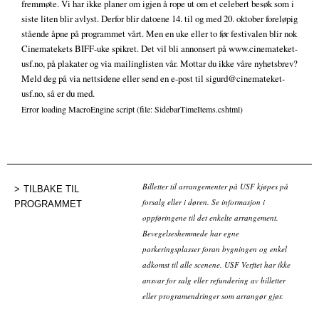
fremmøte. Vi har ikke planer om igjen å rope ut om et celebert besøk som i
siste liten blir avlyst. Derfor blir datoene 14. til og med 20. oktober foreløpig
stående åpne på programmet vårt. Men en uke eller to før festivalen blir nok
Cinematekets BIFF-uke spikret. Det vil bli annonsert på www.cinemateket-
usf.no, på plakater og via mailinglisten vår. Mottar du ikke våre nyhetsbrev?
Meld deg på via nettsidene eller send en e-post til sigurd@cinemateket-
usf.no, så er du med.
Error loading MacroEngine script (file: SidebarTimeItems.cshtml)
Billetter til arrangementer på USF kjøpes på
TILBAKE TIL
forsalg eller i døren. Se informasjon i
PROGRAMMET
oppføringene til det enkelte arrangement.
Bevegelseshemmede har egne
parkeringsplasser foran bygningen og enkel
adkomst til alle scenene. USF Verftet har ikke
ansvar for salg eller refundering av billetter
eller programendringer som arrangør gjør.