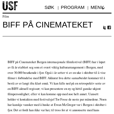
SØK
PROGRAM
MENY
Film
BIFF PÅ CINEMATEKET
Tw
Fa
itte
ceb
r
oo
k
BIFF på Cinemateket Bergen internasjonale filmfestival (BIFF) har i løpet
av få år etablert seg som et svært viktig kulturarrangement i Bergen, med
over 30.000 besøkende i fjor. Også i år setter vi av en uke i oktober til å vise
filmer i forbindelse med BIFF. Akkurat hva dette samarbeidet kommer til å
bestå av er langt ifra klart ennå. Vi kan falle ned på en retrospektiv serie av
en BIFF-aktuell regissør; vi kan presentere en ny og hittil ganske ukjent
filmpersonlighet; eller vi kan komme opp med noe helt annet. Uansett
holder vi kontakten med festivalsjef Tor Fosse de neste par månedene. Noen
har kanskje vansker med å huske at Ewan McGregor var i Bergen i oktober i
fjor. Det er fordi han ikke var her, til tross for at vi annonserte med hans