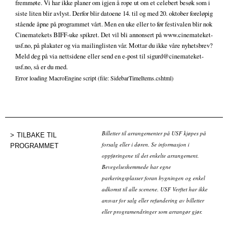
fremmøte. Vi har ikke planer om igjen å rope ut om et celebert besøk som i
siste liten blir avlyst. Derfor blir datoene 14. til og med 20. oktober foreløpig
stående åpne på programmet vårt. Men en uke eller to før festivalen blir nok
Cinematekets BIFF-uke spikret. Det vil bli annonsert på www.cinemateket-
usf.no, på plakater og via mailinglisten vår. Mottar du ikke våre nyhetsbrev?
Meld deg på via nettsidene eller send en e-post til sigurd@cinemateket-
usf.no, så er du med.
Error loading MacroEngine script (file: SidebarTimeItems.cshtml)
Billetter til arrangementer på USF kjøpes på
TILBAKE TIL
forsalg eller i døren. Se informasjon i
PROGRAMMET
oppføringene til det enkelte arrangement.
Bevegelseshemmede har egne
parkeringsplasser foran bygningen og enkel
adkomst til alle scenene. USF Verftet har ikke
ansvar for salg eller refundering av billetter
eller programendringer som arrangør gjør.