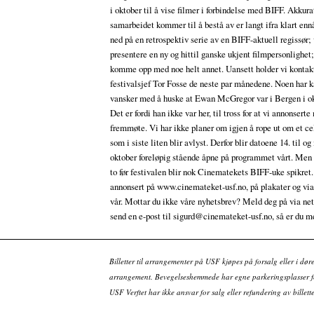
i oktober til å vise filmer i forbindelse med BIFF. Akkura
samarbeidet kommer til å bestå av er langt ifra klart enn
ned på en retrospektiv serie av en BIFF-aktuell regissør;
presentere en ny og hittil ganske ukjent filmpersonlighet;
komme opp med noe helt annet. Uansett holder vi konta
festivalsjef Tor Fosse de neste par månedene. Noen har 
vansker med å huske at Ewan McGregor var i Bergen i okt
Det er fordi han ikke var her, til tross for at vi annonsert
fremmøte. Vi har ikke planer om igjen å rope ut om et ce
som i siste liten blir avlyst. Derfor blir datoene 14. til o
oktober foreløpig stående åpne på programmet vårt. Men 
to før festivalen blir nok Cinematekets BIFF-uke spikret.
annonsert på www.cinemateket-usf.no, på plakater og via
vår. Mottar du ikke våre nyhetsbrev? Meld deg på via net
send en e-post til sigurd@cinemateket-usf.no, så er du m
Billetter til arrangementer på USF kjøpes på forsalg eller i dør
arrangement. Bevegelseshemmede har egne parkeringsplasser fo
USF Verftet har ikke ansvar for salg eller refundering av bille