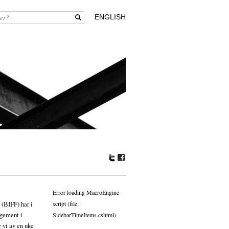
ENGLISH
Tw
Fa
itte
ceb
r
oo
Error loading MacroEngine
k
 (BIFF) har i
script (file:
ngement i
SidebarTimeItems.cshtml)
r vi av en uke