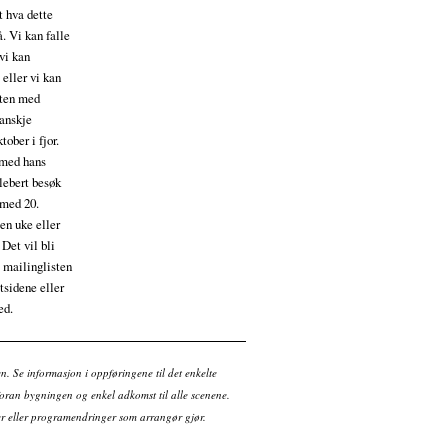
t hva dette
å. Vi kan falle
 vi kan
 eller vi kan
kten med
kanskje
ober i fjor.
e med hans
lebert besøk
g med 20.
en uke eller
 Det vil bli
 mailinglisten
tsidene eller
ed.
en. Se informasjon i oppføringene til det enkelte
ran bygningen og enkel adkomst til alle scenene.
tter eller programendringer som arrangør gjør.