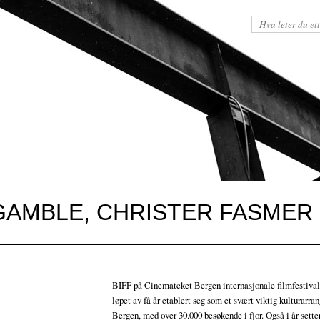
A GAMBLE, CHRISTER FASMER
BIFF på Cinemateket Bergen internasjonale filmfestival
løpet av få år etablert seg som et svært viktig kulturarra
Bergen, med over 30.000 besøkende i fjor. Også i år sette