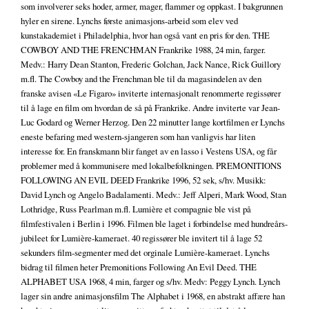
som involverer seks hoder, armer, mager, flammer og oppkast. I bakgrunnen
hyler en sirene. Lynchs første animasjons-arbeid som elev ved
kunstakademiet i Philadelphia, hvor han også vant en pris for den. THE
COWBOY AND THE FRENCHMAN Frankrike 1988, 24 min, farger.
Medv.: Harry Dean Stanton, Frederic Golchan, Jack Nance, Rick Guillory
m.fl. The Cowboy and the Frenchman ble til da magasindelen av den
franske avisen «Le Figaro» inviterte internasjonalt renommerte regissører
til å lage en film om hvordan de så på Frankrike. Andre inviterte var Jean-
Luc Godard og Werner Herzog. Den 22 minutter lange kortfilmen er Lynchs
eneste befaring med western-sjangeren som han vanligvis har liten
interesse for. En franskmann blir fanget av en lasso i Vestens USA, og får
problemer med å kommunisere med lokalbefolkningen. PREMONITIONS
FOLLOWING AN EVIL DEED Frankrike 1996, 52 sek, s/hv. Musikk:
David Lynch og Angelo Badalamenti. Medv.: Jeff Alperi, Mark Wood, Stan
Lothridge, Russ Pearlman m.fl. Lumière et compagnie ble vist på
filmfestivalen i Berlin i 1996. Filmen ble laget i forbindelse med hundreårs-
jubileet for Lumière-kameraet. 40 regissører ble invitert til å lage 52
sekunders film-segmenter med det orginale Lumière-kameraet. Lynchs
bidrag til filmen heter Premonitions Following An Evil Deed. THE
ALPHABET USA 1968, 4 min, farger og s/hv. Medv: Peggy Lynch. Lynch
lager sin andre animasjonsfilm The Alphabet i 1968, en abstrakt affære han