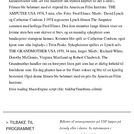
karakteriserer som «et lite mareritt om frykten knyttet til det å lære».
Filmen ble belønnet med et stipend fra American Film Institute. THE
AMPUTEE USA 1974, 5 min, s/hv. Foto: Fred Elmes. Medv.: David Lynch
og Catherine Coulson. I 1974 regisserer Lynch filmen The Amputee
sammen med kollega Fred Elmes. Den fem minutter lange filmen viser en
kvinne uten ben som skriver et brev, og en mannlig sykepleier som
bandasjerer stumpene hennes. Kvinnen blir spilt av Catherine Coulson, også
kjent som «the loglady» i Twin Peaks. Sykepleieren spilles av Lynch selv.
THE GRANDMOTHER USA 1970, 34 min, farger. Medv.: Richard White,
Dorothy McGinnis, Virginia Maitland og Robert Chadwick. The
Grandmother handler om en forstyrret liten gutt som har et dårlig forhold til
foreldrene sine. En dag planter han et frø. Frøet vokser og blir til en kjærlig
bestemor. Også denne filmen ble belønnet med en pris fra American Film
Institute.
Error loading MacroEngine script (file: SidebarTimeItems.cshtml)
Billetter til arrangementer på USF kjøpes på
TILBAKE TIL
forsalg eller i døren. Se informasjon i
PROGRAMMET