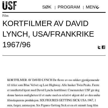
SØK
PROGRAM
MENY
Film
KORTFILMER AV DAVID
LYNCH, USA/FRANKRIKE
1967/96
Tw
Fa
itte
ceb
r
oo
k
KORTFILMER AV DAVID LYNCH De fleste av oss nikker gjenkjennende
til titler som Blue Velvet og Lost Highway. Alle husker Twin Peaks. Færre
er imidlertid kjent med David Lynchs kortfilmer. Cinemateket USF gir deg
denne høsten muligheten til et møte med en relativt ukjent del av den unike
filmskaperens produksjon. SIX FIGURES GETTING SICK USA 1967, 1
min, farger, animasjon. Six Figures Getting Sick er en ett minutt lang film