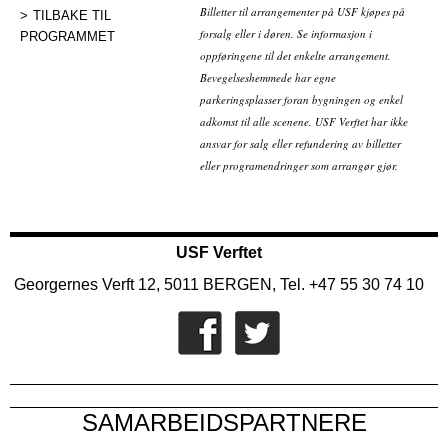
Billetter til arrangementer på USF kjøpes på
TILBAKE TIL
forsalg eller i døren. Se informasjon i
PROGRAMMET
oppføringene til det enkelte arrangement.
Bevegelseshemmede har egne
parkeringsplasser foran bygningen og enkel
adkomst til alle scenene. USF Verftet har ikke
ansvar for salg eller refundering av billetter
eller programendringer som arrangør gjør.
USF Verftet
Georgernes Verft 12, 5011 BERGEN, Tel. +47 55 30 74 10
SAMARBEIDSPARTNERE