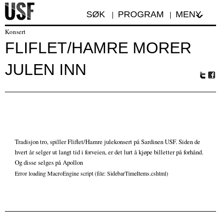
SØK
PROGRAM
MENY
Konsert
FLIFLET/HAMRE MORER
JULEN INN
Tw
Fa
itte
ceb
r
oo
k
Tradisjon tro, spiller Fliflet/Hamre julekonsert på Sardinen USF. Siden de
hvert år selger ut langt tid i forveien, er det lurt å kjøpe billetter på forhånd.
Og disse selges på Apollon
Error loading MacroEngine script (file: SidebarTimeItems.cshtml)