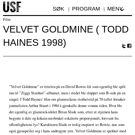
SØK
PROGRAM
MENY
Film
VELVET GOLDMINE ( TODD
HAINES 1998)
Tw
Fa
itte
ceb
r
oo
k
”Velvet Goldmine” er tittelen på en David Bowie-låt som egentlig ble spilt
inn til ”Ziggy Stardust”-albumet, men i stedet ble sluppet som B-side på en
singel. I Todd Haynes’ film om glamrockens storhetstid på 70-tallet forsøker
journalisten Arthur Stuart i 1984 å gjenkalle denne svunne tiden. Hvor ble
det egentlig av glamrock-idolet Brian Slade som, etter at stjernen hans
begynte å dale og kokain-misbruket eskalerte proporsjonalt, forsvant fra
offentlighetens lys? Karakteren Slade er trolig inspirert av Bowie, noe som
også gjenspeiler seg i hans androgyne ytre. Velvet Goldmine er spekket med