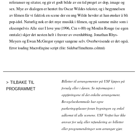
referanser og sitater, og gir et godt bilde av en tid preget av dop, image og
sex. Mye av dialogen er hentet fra Oscar Wildes tekster, og i begynnelsen
av filmen får vi faktisk en scene der en ung Wilde hevder at han ønsker å bli
pop-idol. Naturlig nok er det mye musikk i filmen, og på samme måte som i
eksempelvis Alle sier I love you (1996, Cin v-00) og Moulin Rouge (se egen
omtale) skjer det nesten helt i fravær av overdubbing. Jonathan Rhys-
Meyers og Ewan McGregor synger sangene selv. Overbevisende er det også.
Error loading MacroEngine script (file: SidebarTimeItems.cshtml)
Billetter til arrangementer på USF kjøpes på
TILBAKE TIL
forsalg eller i døren. Se informasjon i
PROGRAMMET
oppføringene til det enkelte arrangement.
Bevegelseshemmede har egne
parkeringsplasser foran bygningen og enkel
adkomst til alle scenene. USF Verftet har ikke
ansvar for salg eller refundering av billetter
eller programendringer som arrangør gjør.