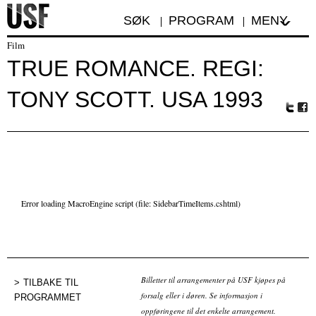
SØK
PROGRAM
MENY
Film
TRUE ROMANCE. REGI:
TONY SCOTT. USA 1993
Tw
Fa
itte
ceb
r
oo
k
Error loading MacroEngine script (file: SidebarTimeItems.cshtml)
Billetter til arrangementer på USF kjøpes på
TILBAKE TIL
forsalg eller i døren. Se informasjon i
PROGRAMMET
oppføringene til det enkelte arrangement.