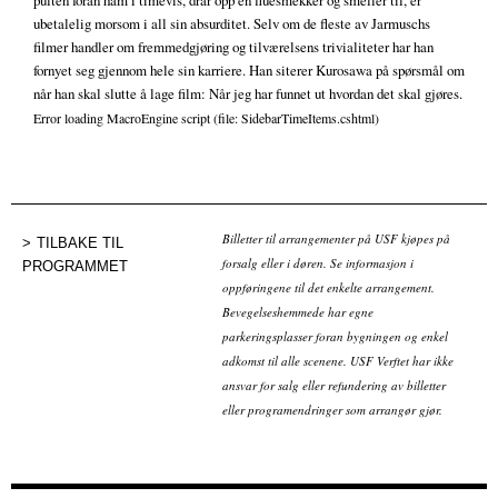
pulten foran ham i timevis, drar opp en fluesmekker og smeller til, er
ubetalelig morsom i all sin absurditet. Selv om de fleste av Jarmuschs
filmer handler om fremmedgjøring og tilværelsens trivialiteter har han
fornyet seg gjennom hele sin karriere. Han siterer Kurosawa på spørsmål om
når han skal slutte å lage film: Når jeg har funnet ut hvordan det skal gjøres.
Error loading MacroEngine script (file: SidebarTimeItems.cshtml)
Billetter til arrangementer på USF kjøpes på
TILBAKE TIL
forsalg eller i døren. Se informasjon i
PROGRAMMET
oppføringene til det enkelte arrangement.
Bevegelseshemmede har egne
parkeringsplasser foran bygningen og enkel
adkomst til alle scenene. USF Verftet har ikke
ansvar for salg eller refundering av billetter
eller programendringer som arrangør gjør.