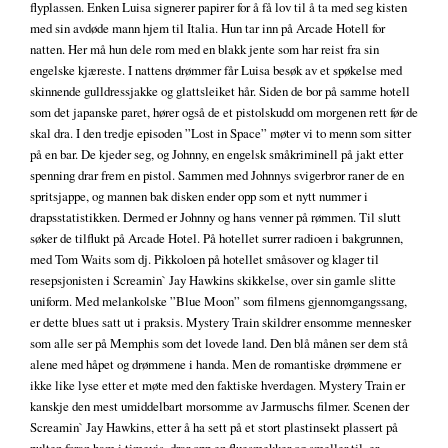
flyplassen. Enken Luisa signerer papirer for å få lov til å ta med seg kisten
med sin avdøde mann hjem til Italia. Hun tar inn på Arcade Hotell for
natten. Her må hun dele rom med en blakk jente som har reist fra sin
engelske kjæreste. I nattens drømmer får Luisa besøk av et spøkelse med
skinnende gulldressjakke og glattsleiket hår. Siden de bor på samme hotell
som det japanske paret, hører også de et pistolskudd om morgenen rett før de
skal dra. I den tredje episoden ”Lost in Space” møter vi to menn som sitter
på en bar. De kjeder seg, og Johnny, en engelsk småkriminell på jakt etter
spenning drar frem en pistol. Sammen med Johnnys svigerbror raner de en
spritsjappe, og mannen bak disken ender opp som et nytt nummer i
drapsstatistikken. Dermed er Johnny og hans venner på rømmen. Til slutt
søker de tilflukt på Arcade Hotel. På hotellet surrer radioen i bakgrunnen,
med Tom Waits som dj. Pikkoloen på hotellet småsover og klager til
resepsjonisten i Screamin` Jay Hawkins skikkelse, over sin gamle slitte
uniform. Med melankolske ”Blue Moon” som filmens gjennomgangssang,
er dette blues satt ut i praksis. Mystery Train skildrer ensomme mennesker
som alle ser på Memphis som det lovede land. Den blå månen ser dem stå
alene med håpet og drømmene i handa. Men de romantiske drømmene er
ikke like lyse etter et møte med den faktiske hverdagen. Mystery Train er
kanskje den mest umiddelbart morsomme av Jarmuschs filmer. Scenen der
Screamin` Jay Hawkins, etter å ha sett på et stort plastinsekt plassert på