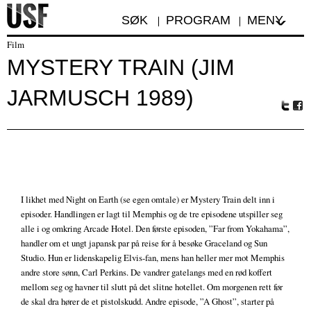
SØK
PROGRAM
MENY
Film
MYSTERY TRAIN (JIM
JARMUSCH 1989)
Tw
Fa
itte
ceb
r
oo
k
I likhet med Night on Earth (se egen omtale) er Mystery Train delt inn i
episoder. Handlingen er lagt til Memphis og de tre episodene utspiller seg
alle i og omkring Arcade Hotel. Den første episoden, ”Far from Yokahama”,
handler om et ungt japansk par på reise for å besøke Graceland og Sun
Studio. Hun er lidenskapelig Elvis-fan, mens han heller mer mot Memphis
andre store sønn, Carl Perkins. De vandrer gatelangs med en rød koffert
mellom seg og havner til slutt på det slitne hotellet. Om morgenen rett før
de skal dra hører de et pistolskudd. Andre episode, ”A Ghost”, starter på