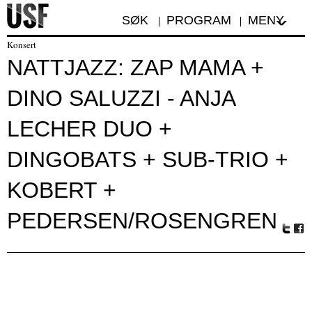
SØK
PROGRAM
MENY
Konsert
NATTJAZZ: ZAP MAMA +
DINO SALUZZI - ANJA
LECHER DUO +
DINGOBATS + SUB-TRIO +
KOBERT +
PEDERSEN/ROSENGREN
Tw
Fa
itte
ceb
r
oo
k