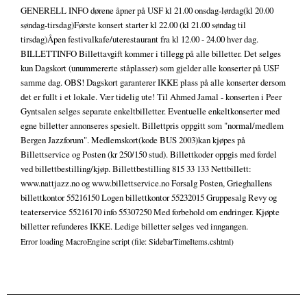
GENERELL INFO dørene åpner på USF kl 21.00 onsdag-lørdag(kl 20.00
søndag-tirsdag)Første konsert starter kl 22.00 (kl 21.00 søndag til
tirsdag)Åpen festivalkafe/uterestaurant fra kl 12.00 - 24.00 hver dag.
BILLETTINFO Billettavgift kommer i tillegg på alle billetter. Det selges
kun Dagskort (unummererte ståplasser) som gjelder alle konserter på USF
samme dag. OBS! Dagskort garanterer IKKE plass på alle konserter dersom
det er fullt i et lokale. Vær tidelig ute! Til Ahmed Jamal - konserten i Peer
Gyntsalen selges separate enkeltbilletter. Eventuelle enkeltkonserter med
egne billetter annonseres spesielt. Billettpris oppgitt som "normal/medlem
Bergen Jazzforum". Medlemskort(kode BUS 2003)kan kjøpes på
Billettservice og Posten (kr 250/150 stud). Billettkoder oppgis med fordel
ved billettbestilling/kjøp. Billettbestilling 815 33 133 Nettbillett:
www.nattjazz.no og www.billettservice.no Forsalg Posten, Grieghallens
billettkontor 55216150 Logen billettkontor 55232015 Gruppesalg Revy og
teaterservice 55216170 info 55307250 Med forbehold om endringer. Kjøpte
billetter refunderes IKKE. Ledige billetter selges ved inngangen.
Error loading MacroEngine script (file: SidebarTimeItems.cshtml)