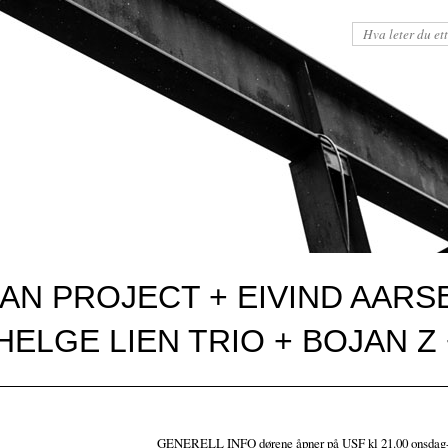
AN PROJECT + EIVIND AARS
ELGE LIEN TRIO + BOJAN Z
GENERELL INFO dørene åpner på USF kl 21.00 onsdag-