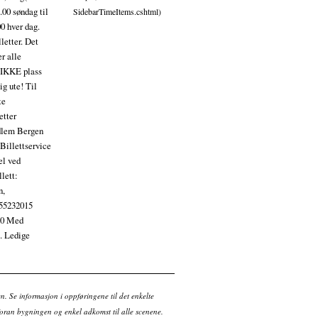
.00 søndag til
SidebarTimeItems.cshtml)
00 hver dag.
letter. Det
r alle
 IKKE plass
ig ute! Til
te
etter
edlem Bergen
Billettservice
el ved
llett:
n,
 55232015
250 Med
E. Ledige
en. Se informasjon i oppføringene til det enkelte
ran bygningen og enkel adkomst til alle scenene.