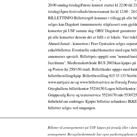
20.00 søndag-tirsdag)Første konsert starter kl 22.00 (kl 21
tirsdag)Åpen festivalkafe/uterestaurant fra kl 12.00 - 24.
BILLETTINFO Billettavgift kommer i tillegg på alle bil
selges kun Dagskort (unummererte ståplasser) som gjelde
konserter på USF samme dag. OBS! Dagskort garanterer
på alle konserter dersom det er fullt i et lokale. Vær tidel
Ahmed Jamal - konserten i Peer Gyntsalen selges separa
enkeltbilletter. Eventuelle enkeltkonserter med egne bill
annonseres spesielt. Billettpris oppgitt som "normal/m
Jazzforum". Medlemskort(kode BUS 2003)kan kjøpes på 
og Posten (kr 250/150 stud). Billettkoder oppgis med ford
billettbestilling/kjøp. Billettbestilling 815 33 133 Nettbi
www.nattjazz.no og www.billettservice.no Forsalg Poste
Grieghallens billettkontor 55216150 Logen billettkontor
Gruppesalg Revy og teaterservice 55216170 info 55307
forbehold om endringer. Kjøpte billetter refunderes IKK
billetter selges ved inngangen.
Billetter til arrangementer på USF kjøpes på forsalg eller i dør
arrangement. Bevegelseshemmede har egne parkeringsplasser fo