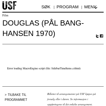
SØK
PROGRAM
MENY
Film
DOUGLAS (PÅL BANG-
HANSEN 1970)
Tw
Fa
itte
ceb
r
oo
k
Error loading MacroEngine script (file: SidebarTimeItems.cshtml)
Billetter til arrangementer på USF kjøpes på
TILBAKE TIL
forsalg eller i døren. Se informasjon i
PROGRAMMET
oppføringene til det enkelte arrangement.