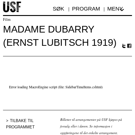
SØK
PROGRAM
MENY
Film
MADAME DUBARRY
(ERNST LUBITSCH 1919)
Tw
Fa
itte
ceb
r
oo
k
Error loading MacroEngine script (file: SidebarTimeItems.cshtml)
Billetter til arrangementer på USF kjøpes på
TILBAKE TIL
forsalg eller i døren. Se informasjon i
PROGRAMMET
oppføringene til det enkelte arrangement.