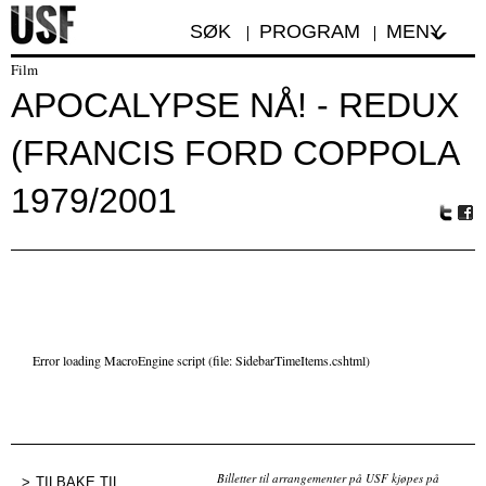
SØK
PROGRAM
MENY
Film
APOCALYPSE NÅ! - REDUX
(FRANCIS FORD COPPOLA
1979/2001
Tw
Fa
itte
ceb
r
oo
k
Error loading MacroEngine script (file: SidebarTimeItems.cshtml)
Billetter til arrangementer på USF kjøpes på
TILBAKE TIL