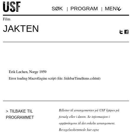
SØK
PROGRAM
MENY
Film
JAKTEN
Tw
Fa
itte
ceb
r
oo
k
Erik Løchen, Norge 1959
Error loading MacroEngine script (file: SidebarTimeItems.cshtml)
Billetter til arrangementer på USF kjøpes på
TILBAKE TIL
forsalg eller i døren. Se informasjon i
PROGRAMMET
oppføringene til det enkelte arrangement.
Bevegelseshemmede har egne