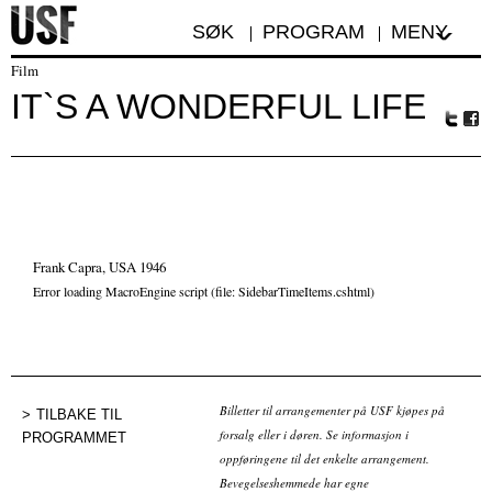
SØK
PROGRAM
MENY
Film
IT`S A WONDERFUL LIFE
Tw
Fa
itte
ceb
r
oo
k
Frank Capra, USA 1946
Error loading MacroEngine script (file: SidebarTimeItems.cshtml)
Billetter til arrangementer på USF kjøpes på
TILBAKE TIL
forsalg eller i døren. Se informasjon i
PROGRAMMET
oppføringene til det enkelte arrangement.
Bevegelseshemmede har egne